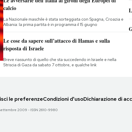
Le avversarie dell’Italia ai gironi degli Europei di
calcio
L
La Nazionale maschile è stata sorteggiata con Spagna, Croazia e
Albania: la prima partita è in programma il 15 giugno
G
Le cose da sapere sull’attacco di Hamas e sulla
risposta di Israele
Breve riassunto di quello che sta succedendo in Israele e nella
Striscia di Gaza da sabato 7 ottobre, e qualche link
sci le preferenze
Condizioni d'uso
Dichiarazione di acc
 28 settembre 2009 - ISSN 2610-9980