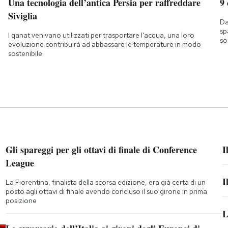
Una tecnologia dell’antica Persia per raffreddare
9
Siviglia
Da
sp
I qanat venivano utilizzati per trasportare l'acqua, una loro
so
evoluzione contribuirà ad abbassare le temperature in modo
sostenibile
Gli spareggi per gli ottavi di finale di Conference
I
League
I
La Fiorentina, finalista della scorsa edizione, era già certa di un
posto agli ottavi di finale avendo concluso il suo girone in prima
posizione
L