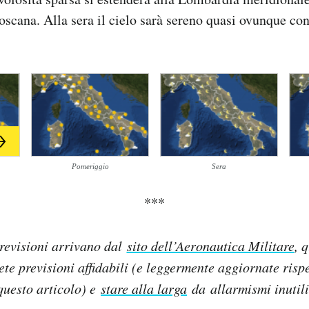
scana. Alla sera il cielo sarà sereno quasi ovunque co
Pomeriggio
Sera
***
revisioni arrivano dal
sito dell’Aeronautica Militare
, 
lete previsioni affidabili (e leggermente aggiornate rispe
questo articolo) e
stare alla larga
da allarmismi inutili