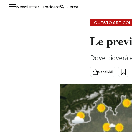
Newsletter
Podcast
Auto
QUESTO ARTICOLO
Le prev
HOME
Italia
Moda
Dove pioverà e
Mondo
Libri
Politica
Consumismi
Condividi
Tecnologia
Storie/Idee
Internet
Ok Boomer!
Scienza
Media
Cultura
Europa
Economia
Altrecose
Sport
Mondiali calcio 2026