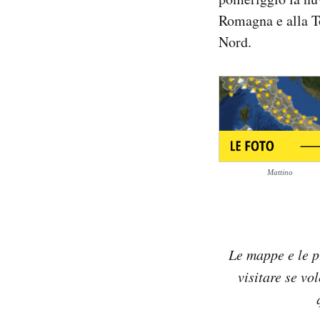
Notifiche mobile
Romagna e alla To
Regala il Post
Nord.
Hai bisogno di aiuto?
Esci
Mattino
Le mappe e le p
visitare se vo