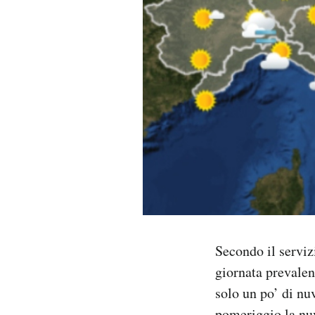
PODCAST
NEWSLETTER
I MIEI PREFERITI
SHOP
CALENDARIO
Secondo il serviz
AREA PERSONALE
giornata prevalen
Area Personale
solo un po’ di nu
Newsletter
pomeriggio la nuv