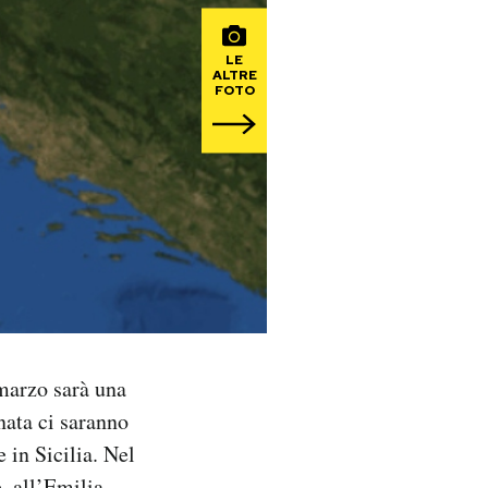
LE
ALTRE
FOTO
marzo sarà una
nata ci saranno
 in Sicilia. Nel
, all’Emilia-