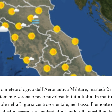
io meteorologico dell’Aeronautica Militare, martedì 2 
temente serena o poco nuvolosa in tutta Italia. In matti
vole nella Liguria centro-orientale, nel basso Piemonte e
olosità sparsa si estenderà alla Lombardia meridionale