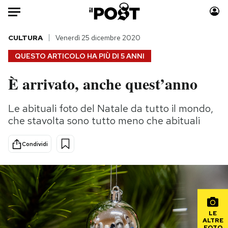
Auto
CULTURA
Venerdì 25 dicembre 2020
QUESTO ARTICOLO HA PIÙ DI
5 ANNI
HOME
È arrivato, anche quest’anno
Italia
Moda
Mondo
Libri
Le abituali foto del Natale da tutto il mondo,
Politica
Consumismi
che stavolta sono tutto meno che abituali
Tecnologia
Storie/Idee
Internet
Ok Boomer!
Condividi
Scienza
Media
Cultura
Europa
Economia
Altrecose
Sport
Mondiali calcio 2026
LE
ALTRE
FOTO