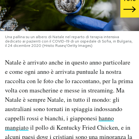
PODCAST
NEWSLETTER
Una pallina su un albero di Natale nel reparto di terapia intensiva
dedicato ai pazienti con il COVID-19 di un ospedale di Sofia, in Bulgaria,
il 24 dicembre 2020 (Hristo Rusev/Getty Images)
I MIEI PREFERITI
Natale è arrivato anche in questo anno particolare
e come ogni anno è arrivata puntuale la nostra
SHOP
raccolta con le foto che lo raccontano, per la prima
volta con mascherine e messe in streaming. Ma
CALENDARIO
Natale è sempre Natale, in tutto il mondo: gli
australiani sono tornati in spiaggia indossando
AREA PERSONALE
cappelli rossi e bianchi, i giapponesi
hanno
mangiato
il pollo di Kentucky Fried Chicken, e in
Area Personale
alcuni paesi dove i cristiani sono una minoranza la
Newsletter