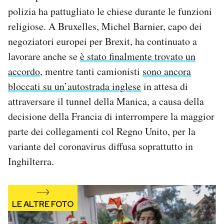
Notifiche mobile
polizia ha pattugliato le chiese durante le funzioni
Regala il Post
religiose. A Bruxelles, Michel Barnier, capo dei
Hai bisogno di aiuto?
negoziatori europei per Brexit, ha continuato a
Esci
lavorare anche se
è stato finalmente trovato un
accordo
, mentre tanti camionisti
sono ancora
bloccati su un’autostrada inglese
in attesa di
attraversare il tunnel della Manica, a causa della
decisione della Francia di interrompere la maggior
parte dei collegamenti col Regno Unito, per la
variante del coronavirus diffusa soprattutto in
Inghilterra.