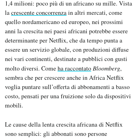
1,4 milioni: poco più di un africano su mille. Vista
Notifiche mobile
la
crescente concorrenza
in altri mercati, come
Regala il Post
quello nordamericano ed europeo, nei prossimi
Hai bisogno di aiuto?
Esci
anni la crescita nei paesi africani potrebbe essere
determinante per Netflix, che da tempo punta a
essere un servizio globale, con produzioni diffuse
nei vari continenti, destinate a pubblici con gusti
molto diversi. Come
ha raccontato
Bloomberg
,
sembra che per crescere anche in Africa Netflix
voglia puntare sull’offerta di abbonamenti a basso
costo, pensati per una fruizione solo da dispositivi
mobili.
Le cause della lenta crescita africana di Netflix
sono semplici: gli abbonati sono persone