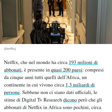
PODCAST
NEWSLETTER
I MIEI PREFERITI
(Netflix)
SHOP
Netflix, che nel mondo ha circa
193 milioni di
abbonati
, è presente in
quasi 200 paesi
: compresi
CALENDARIO
da cinque anni tutti quelli dell’Africa, un
continente in cui vivono circa
1,3 miliardi di
persone
. Sebbene non ci siano dati ufficiali, le
AREA PERSONALE
stime di Digital Tv Research
dicono
però che gli
Area Personale
abbonati di Netflix in Africa sono pochini, circa
Newsletter