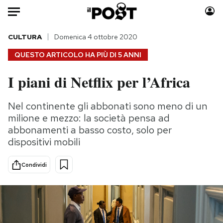
Auto
CULTURA
Domenica 4 ottobre 2020
QUESTO ARTICOLO HA PIÙ DI
5 ANNI
HOME
I piani di Netflix per l’Africa
Italia
Moda
Mondo
Libri
Nel continente gli abbonati sono meno di un
Politica
Consumismi
milione e mezzo: la società pensa ad
Tecnologia
Storie/Idee
abbonamenti a basso costo, solo per
dispositivi mobili
Internet
Ok Boomer!
Scienza
Media
Condividi
Cultura
Europa
Economia
Altrecose
Sport
Mondiali calcio 2026