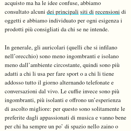
acquisto ma ha le idee confuse, abbiamo
Notifiche mobile
consultato alcuni
dei principali
siti di
recensioni
di
Regala il Post
oggetti e abbiamo individuato per ogni esigenza i
Hai bisogno di aiuto?
Esci
prodotti più consigliati da chi se ne intende.
In generale, gli auricolari (quelli che si infilano
nell’orecchio) sono meno ingombranti e isolano
meno dall’ambiente circostante, quindi sono più
adatti a chi li usa per fare sport o a chi li tiene
addosso tutto il giorno alternando telefonate e
conversazioni dal vivo. Le cuffie invece sono più
ingombranti, più isolanti e offrono un’esperienza
di ascolto migliore: per questo sono solitamente le
preferite dagli appassionati di musica e vanno bene
per chi ha sempre un po’ di spazio nello zaino o