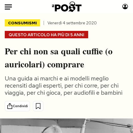
Auto
CONSUMISMI
Venerdì 4 settembre 2020
QUESTO ARTICOLO HA PIÙ DI
5 ANNI
HOME
Per chi non sa quali cuffie (o
Italia
Moda
Mondo
Libri
auricolari) comprare
Politica
Consumismi
Tecnologia
Storie/Idee
Una guida ai marchi e ai modelli meglio
Internet
Ok Boomer!
recensiti dagli esperti, per chi corre, per chi
viaggia, per chi gioca, per audiofili e bambini
Scienza
Media
Cultura
Europa
Condividi
Economia
Altrecose
Sport
Mondiali calcio 2026