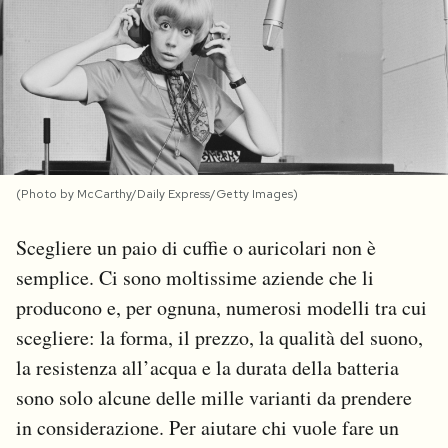
PODCAST
NEWSLETTER
I MIEI PREFERITI
(Photo by McCarthy/Daily Express/Getty Images)
SHOP
Scegliere un paio di cuffie o auricolari non è
semplice. Ci sono moltissime aziende che li
producono e, per ognuna, numerosi modelli tra cui
CALENDARIO
scegliere: la forma, il prezzo, la qualità del suono,
la resistenza all’acqua e la durata della batteria
AREA PERSONALE
sono solo alcune delle mille varianti da prendere
Area Personale
in considerazione. Per aiutare chi vuole fare un
Newsletter