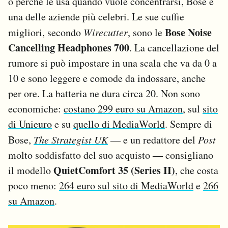
o perché le usa quando vuole concentrarsi, Bose è
una delle aziende più celebri. Le sue cuffie
Bose Noise
migliori, secondo
Wirecutter
, sono le
Cancelling Headphones 700
. La cancellazione del
rumore si può impostare in una scala che va da 0 a
10 e sono leggere e comode da indossare, anche
per ore. La batteria ne dura circa 20. Non sono
economiche:
costano 299 euro su Amazon
, sul
sito
di Unieuro
e su
quello di MediaWorld
. Sempre di
Bose,
The Strategist UK
― e un redattore del
Post
molto soddisfatto del suo acquisto ― consigliano
QuietComfort 35 (Series II)
il modello
, che costa
poco meno:
264 euro sul sito di MediaWorld
e
266
su Amazon
.