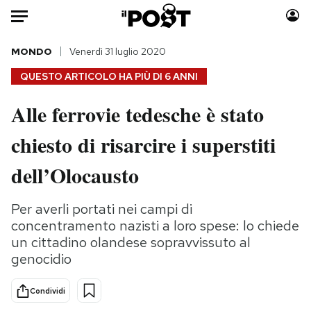
Auto
MONDO
Venerdì 31 luglio 2020
QUESTO ARTICOLO HA PIÙ DI
6 ANNI
HOME
Alle ferrovie tedesche è stato
Italia
Moda
chiesto di risarcire i superstiti
Mondo
Libri
Politica
Consumismi
dell’Olocausto
Tecnologia
Storie/Idee
Internet
Ok Boomer!
Per averli portati nei campi di
Scienza
Media
concentramento nazisti a loro spese: lo chiede
Cultura
Europa
un cittadino olandese sopravvissuto al
genocidio
Economia
Altrecose
Sport
Mondiali calcio 2026
Condividi