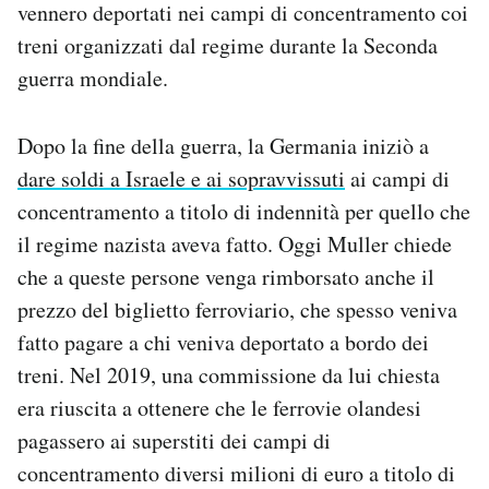
vennero deportati nei campi di concentramento coi
Notifiche mobile
treni organizzati dal regime durante la Seconda
Regala il Post
guerra mondiale.
Hai bisogno di aiuto?
Esci
Dopo la fine della guerra, la Germania iniziò a
dare soldi a Israele e ai sopravvissuti
ai campi di
concentramento a titolo di indennità per quello che
il regime nazista aveva fatto. Oggi Muller chiede
che a queste persone venga rimborsato anche il
prezzo del biglietto ferroviario, che spesso veniva
fatto pagare a chi veniva deportato a bordo dei
treni. Nel 2019, una commissione da lui chiesta
era riuscita a ottenere che le ferrovie olandesi
pagassero ai superstiti dei campi di
concentramento diversi milioni di euro a titolo di