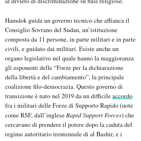
al divieto di discriminazione su basi religiose.
Notifiche mobile
Regala il Post
Hamdok guida un governo tecnico che affianca il
Hai bisogno di aiuto?
Consiglio Sovrano del Sudan, un’istituzione
Esci
composta da 11 persone, in parte militari e in parte
civili, e guidato dai militari. Esiste anche un
organo legislativo nel quale hanno la maggioranza
gli esponenti delle “Forze per la dichiarazione
della libertà e del cambiamento”, la principale
coalizione filo-democrazia.
Questo governo di
transizione è nato nel 2019 da un difficile
accordo
fra i militari delle Forze di Supporto Rapido (note
come RSF, dall’inglese
Rapid Support Forces
) che
cercavano di prendere il potere dopo la caduta del
regime autoritario trentennale di al Bashir, e i