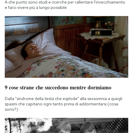
A che punto sono studi e ricerche per rallentare l'invecchiamento
e farci vivere più a lungo possibile
9 cose strane che succedono mentre dormiamo
Dalla "sindrome della testa che esplode" alla sexsomnia a quegli
spasmi che capitano ogni tanto prima di addormentarsi (cosa
sono?)