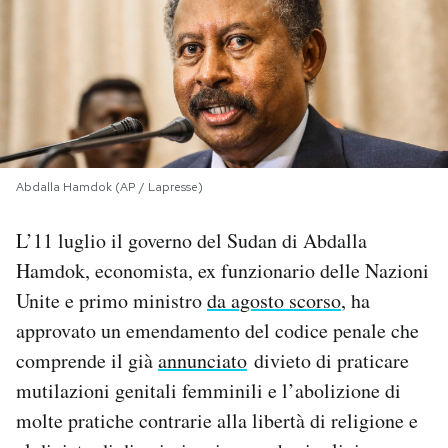
PODCAST
NEWSLETTER
I MIEI PREFERITI
Abdalla Hamdok (AP / Lapresse)
L’11 luglio il governo del Sudan di Abdalla
SHOP
Hamdok, economista, ex funzionario delle Nazioni
Unite e primo ministro
da agosto scorso
, ha
CALENDARIO
approvato un emendamento del codice penale che
comprende il già
annunciato
divieto di praticare
AREA PERSONALE
mutilazioni genitali femminili e l’abolizione di
Area Personale
molte pratiche contrarie alla libertà di religione e
Newsletter