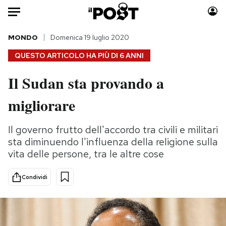
Auto
MONDO
Domenica 19 luglio 2020
QUESTO ARTICOLO HA PIÙ DI
6 ANNI
HOME
Il Sudan sta provando a
Italia
Moda
migliorare
Mondo
Libri
Politica
Consumismi
Il governo frutto dell'accordo tra civili e militari
Tecnologia
Storie/Idee
sta diminuendo l'influenza della religione sulla
Internet
Ok Boomer!
vita delle persone, tra le altre cose
Scienza
Media
Cultura
Europa
Condividi
Economia
Altrecose
Sport
Mondiali calcio 2026