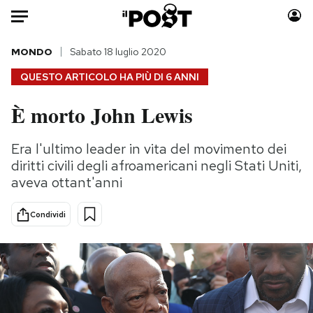
Auto
MONDO
Sabato 18 luglio 2020
QUESTO ARTICOLO HA PIÙ DI
6 ANNI
HOME
È morto John Lewis
Italia
Moda
Mondo
Libri
Era l'ultimo leader in vita del movimento dei
Politica
Consumismi
diritti civili degli afroamericani negli Stati Uniti,
Tecnologia
Storie/Idee
aveva ottant'anni
Internet
Ok Boomer!
Condividi
Scienza
Media
Cultura
Europa
Economia
Altrecose
Sport
Mondiali calcio 2026