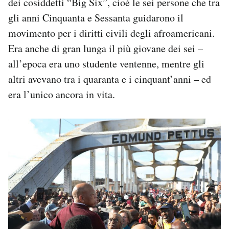
dei cosiddetti “Big Six”, cioè le sei persone che tra
Notifiche mobile
gli anni Cinquanta e Sessanta guidarono il
Regala il Post
movimento per i diritti civili degli afroamericani.
Hai bisogno di aiuto?
Era anche di gran lunga il più giovane dei sei –
Esci
all’epoca era uno studente ventenne, mentre gli
altri avevano tra i quaranta e i cinquant’anni – ed
era l’unico ancora in vita.