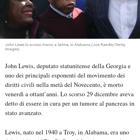
PODCAST
NEWSLETTER
John Lewis lo scorso marzo a Selma, in Alabama (Joe Raedle/Getty
Images)
I MIEI PREFERITI
John Lewis, deputato statunitense della Georgia e
uno dei principali esponenti del movimento dei
SHOP
diritti civili nella metà del Novecento, è morto
venerdì a ottant’anni. Lo scorso 29 dicembre aveva
CALENDARIO
detto di essere in cura per un tumore al pancreas in
stato avanzato.
AREA PERSONALE
Area Personale
Lewis, nato nel 1940 a Troy, in Alabama, era uno
Newsletter