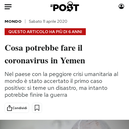
Auto
MONDO
Sabato 11 aprile 2020
QUESTO ARTICOLO HA PIÙ DI
6 ANNI
HOME
Cosa potrebbe fare il
Italia
Moda
coronavirus in Yemen
Mondo
Libri
Politica
Consumismi
Nel paese con la peggiore crisi umanitaria al
Tecnologia
Storie/Idee
mondo è stato accertato il primo caso
Internet
Ok Boomer!
positivo: si teme un disastro, ma intanto
Scienza
Media
potrebbe finire la guerra
Cultura
Europa
Economia
Altrecose
Condividi
Sport
Mondiali calcio 2026