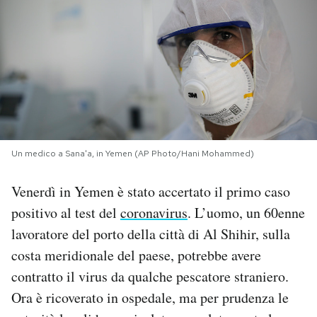
PODCAST
NEWSLETTER
I MIEI PREFERITI
Un medico a Sana'a, in Yemen (AP Photo/Hani Mohammed)
SHOP
Venerdì in Yemen è stato accertato il primo caso
positivo al test del
coronavirus
. L’uomo, un 60enne
CALENDARIO
lavoratore del porto della città di Al Shihir, sulla
costa meridionale del paese, potrebbe avere
AREA PERSONALE
contratto il virus da qualche pescatore straniero.
Area Personale
Ora è ricoverato in ospedale, ma per prudenza le
Newsletter