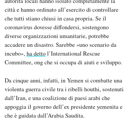
autorità locali hanno isolato completamente la
Notifiche mobile
città e hanno ordinato all’esercito di controllare
Regala il Post
che tutti stiano chiusi in casa propria. Se il
Hai bisogno di aiuto?
coronavirus dovesse diffondersi, sostengono
Esci
diverse organizzazioni umanitarie, potrebbe
accadere un disastro. Sarebbe «uno scenario da
incubo»,
ha detto
l’International Rescue
Committee, ong che si occupa di aiuti e sviluppo.
Da cinque anni, infatti, in Yemen si combatte una
violenta guerra civile tra i ribelli houthi, sostenuti
dall’Iran, e una coalizione di paesi arabi che
appoggia il governo dell’ex presidente yemenita e
che è guidata dall’Arabia Saudita.