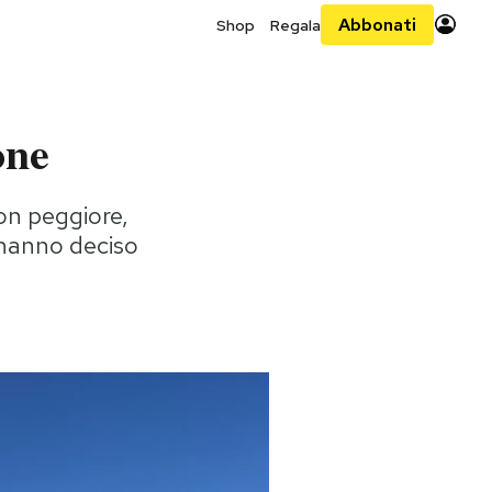
Abbonati
Shop
Regala
one
on peggiore,
e hanno deciso