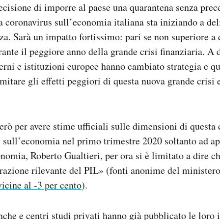
ecisione di imporre al paese una quarantena senza prece
 coronavirus sull’economia italiana sta iniziando a del
a. Sarà un impatto fortissimo: pari se non superiore a q
ante il peggiore anno della grande crisi finanziaria. A d
verni e istituzioni europee hanno cambiato strategia e q
imitare gli effetti peggiori di questa nuova grande cris
erò per avere stime ufficiali sulle dimensioni di questa
i sull’economia nel primo trimestre 2020 soltanto ad apr
nomia, Roberto Gualtieri, per ora si è limitato a dire ch
razione rilevante del PIL» (fonti anonime del ministero
vicine al -3 per cento
).
che e centri studi privati hanno già pubblicato le loro i