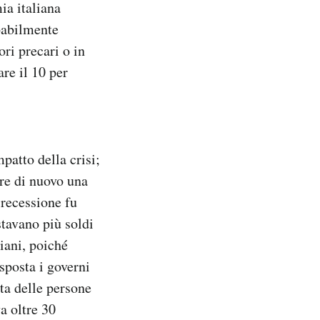
ia italiana
babilmente
ori precari o in
re il 10 per
patto della crisi;
re di nuovo una
 recessione fu
tavano più soldi
liani, poiché
isposta i governi
ita delle persone
a oltre 30