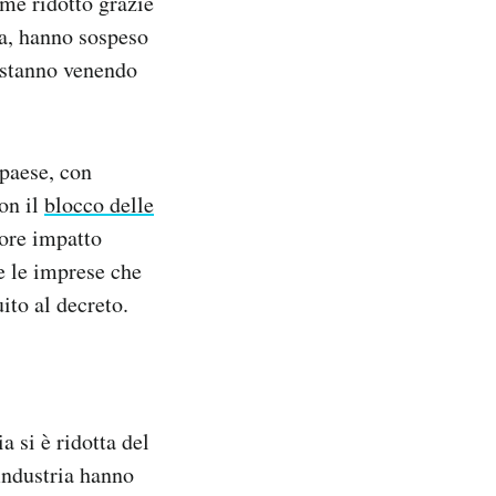
ime ridotto grazie
ca, hanno sospeso
ti stanno venendo
 paese, con
Con il
blocco delle
iore impatto
e le imprese che
ito al decreto.
a si è ridotta del
industria hanno