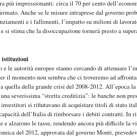
ora più impressionanti: circa il 70 per cento dell’econom
fermato. Anche se le misure intraprese dal governo pro
nziamenti e i fallimenti, l’impatto su milioni di lavorat
e si stima che la disoccupazione tornerà presto a supera
 istituzioni
o e le autorità europee stanno cercando di attenuare l’im
per il momento non sembra che ci troveremo ad affronta
 a quella della grande crisi del 2008-2012. All’epoca la
na severissima “stretta creditizia”: le banche non pres
investitori si rifiutavano di acquistare titoli di stato ita
apacità dell’Italia di rimborsare i debiti contratti. In r
e e alzarono le tasse, rendendo ancora più difficile la v
omica del 2012, approvata dal governo Monti, prevedev