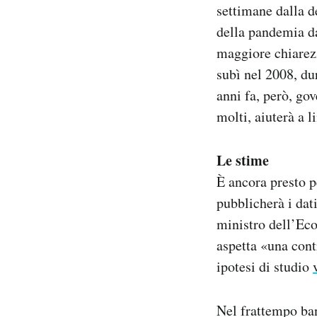
settimane dalla d
Notifiche mobile
della pandemia da
Regala il Post
Hai bisogno di aiuto?
maggiore chiarezz
Esci
subì nel 2008, dur
anni fa, però, go
molti, aiuterà a l
Le stime
È ancora presto p
pubblicherà i dat
ministro dell’Eco
aspetta «una cont
ipotesi di studio
Nel frattempo ban