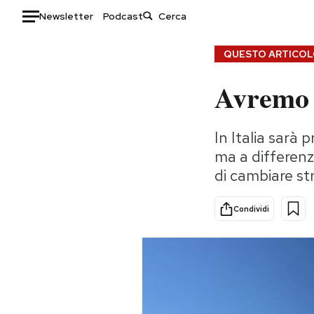
Newsletter
Podcast
Auto
QUESTO ARTICOLO
Avremo 
HOME
Italia
Moda
In Italia sarà
Mondo
Libri
ma a differenz
Politica
Consumismi
di cambiare st
Tecnologia
Storie/Idee
Internet
Ok Boomer!
Condividi
Scienza
Media
Cultura
Europa
Economia
Altrecose
Sport
Mondiali calcio 2026