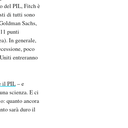
o del PIL, Fitch è
ti di tutti sono
e Goldman Sachs,
 11 punti
a). In generale,
recessione, poco
 Uniti entreranno
 il PIL
– e
una scienza. E ci
io: quanto ancora
nto sarà duro il