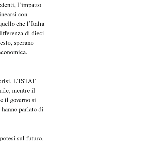
denti, l’impatto
inearsi con
uello che l’Italia
ifferenza di dieci
uesto, sperano
i economica.
 crisi. L’ISTAT
ile, mentre il
e il governo si
 hanno parlato di
potesi sul futuro.