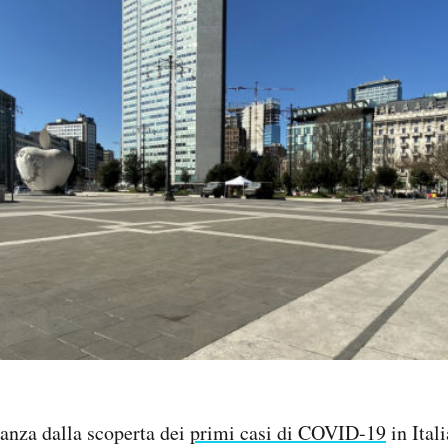
anza dalla scoperta dei
primi casi di COVID-19
in Itali