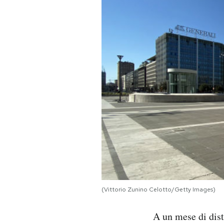
PODCAST
NEWSLETTER
I MIEI PREFERITI
SHOP
CALENDARIO
AREA PERSONALE
(Vittorio Zunino Celotto/Getty Images)
Area Personale
A un mese di dist
Newsletter