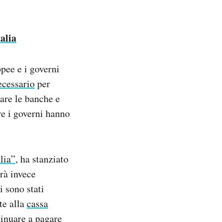
talia
pee e i governi
ecessario
per
are le banche e
tre i governi hanno
lia”
, ha stanziato
arà invece
i sono stati
te alla
cassa
tinuare a pagare