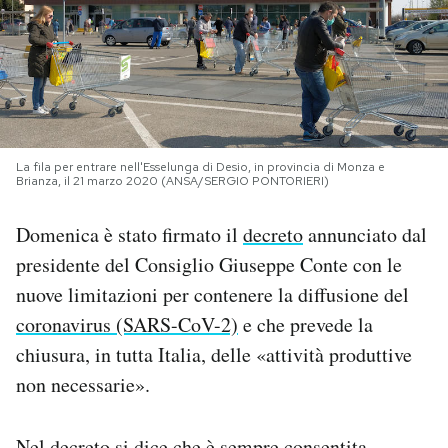
PODCAST
NEWSLETTER
La fila per entrare nell'Esselunga di Desio, in provincia di Monza e
I MIEI PREFERITI
Brianza, il 21 marzo 2020 (ANSA/SERGIO PONTORIERI)
Domenica è stato firmato il
decreto
annunciato dal
SHOP
presidente del Consiglio Giuseppe Conte con le
nuove limitazioni per contenere la diffusione del
CALENDARIO
coronavirus (SARS-CoV-2)
e che prevede la
chiusura, in tutta Italia, delle «attività produttive
AREA PERSONALE
non necessarie».
Area Personale
Newsletter
Nel decreto si dice che è sempre consentita