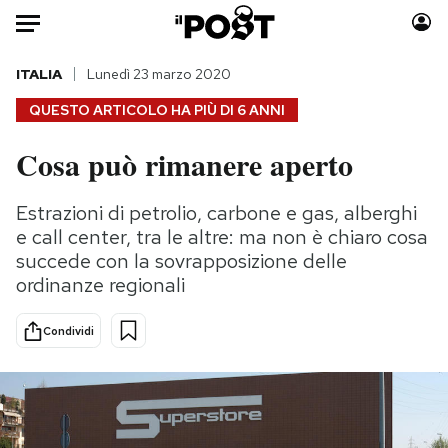
Auto
ITALIA
Lunedì 23 marzo 2020
QUESTO ARTICOLO HA PIÙ DI
6 ANNI
HOME
Cosa può rimanere aperto
Italia
Moda
Mondo
Libri
Estrazioni di petrolio, carbone e gas, alberghi
Politica
Consumismi
e call center, tra le altre: ma non è chiaro cosa
Tecnologia
Storie/Idee
succede con la sovrapposizione delle
ordinanze regionali
Internet
Ok Boomer!
Scienza
Media
Condividi
Cultura
Europa
Economia
Altrecose
Sport
Mondiali calcio 2026