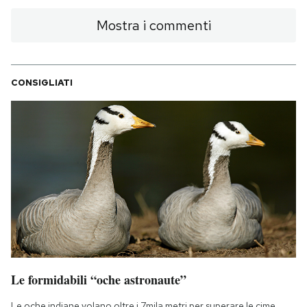
Mostra i commenti
CONSIGLIATI
Le formidabili “oche astronaute”
Le oche indiane volano oltre i 7mila metri per superare le cime