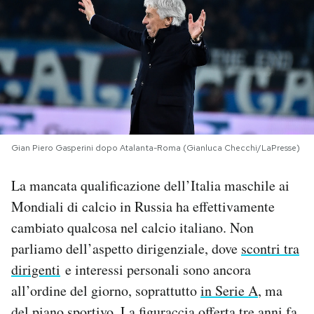
PODCAST
NEWSLETTER
I MIEI PREFERITI
Gian Piero Gasperini dopo Atalanta-Roma (Gianluca Checchi/LaPresse)
SHOP
La mancata qualificazione dell’Italia maschile ai
Mondiali di calcio in Russia ha effettivamente
CALENDARIO
cambiato qualcosa nel calcio italiano. Non
parliamo dell’aspetto dirigenziale, dove
scontri tra
AREA PERSONALE
dirigenti
e interessi personali sono ancora
all’ordine del giorno, soprattutto
in Serie A
, ma
Area Personale
Newsletter
del piano sportivo. La figuraccia offerta tre anni fa