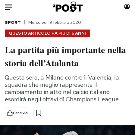
Auto
SPORT
Mercoledì 19 febbraio 2020
QUESTO ARTICOLO HA PIÙ DI
6 ANNI
HOME
La partita più importante nella
Italia
Moda
storia dell’Atalanta
Mondo
Libri
Politica
Consumismi
Questa sera, a Milano contro il Valencia, la
Tecnologia
Storie/Idee
squadra che meglio rappresenta il
Internet
Ok Boomer!
cambiamento in atto nel calcio italiano
Scienza
Media
esordirà negli ottavi di Champions League
Cultura
Europa
Economia
Altrecose
Condividi
Sport
Mondiali calcio 2026