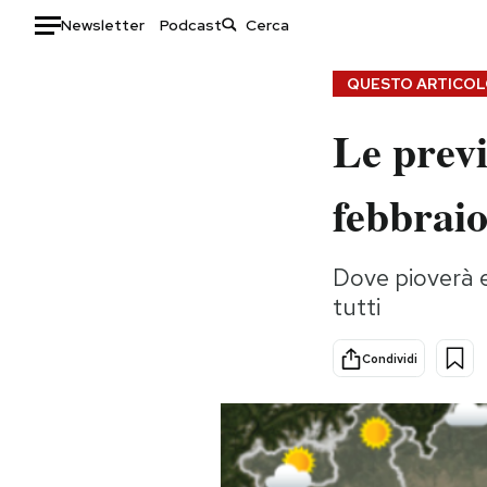
Newsletter
Podcast
Auto
QUESTO ARTICOLO
Le previ
HOME
Italia
Moda
febbrai
Mondo
Libri
Politica
Consumismi
Dove pioverà e
Tecnologia
Storie/Idee
tutti
Internet
Ok Boomer!
Scienza
Media
Condividi
Cultura
Europa
Economia
Altrecose
Sport
Mondiali calcio 2026