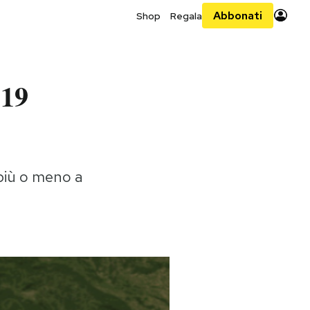
Abbonati
Shop
Regala
 19
 più o meno a