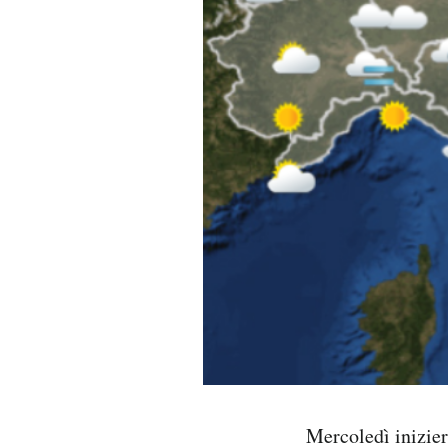
PODCAST
NEWSLETTER
I MIEI PREFERITI
SHOP
CALENDARIO
AREA PERSONALE
Area Personale
Mercoledì inizier
Newsletter