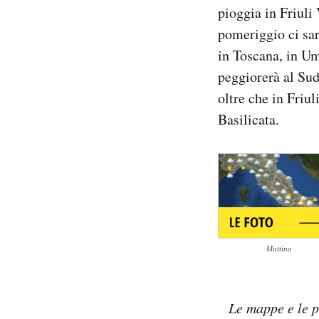
pioggia in Friuli 
Notifiche mobile
Regala il Post
pomeriggio ci sar
Hai bisogno di aiuto?
in Toscana, in Um
Esci
peggiorerà al Sud
oltre che in Friu
Basilicata.
Mattina
Le mappe e le p