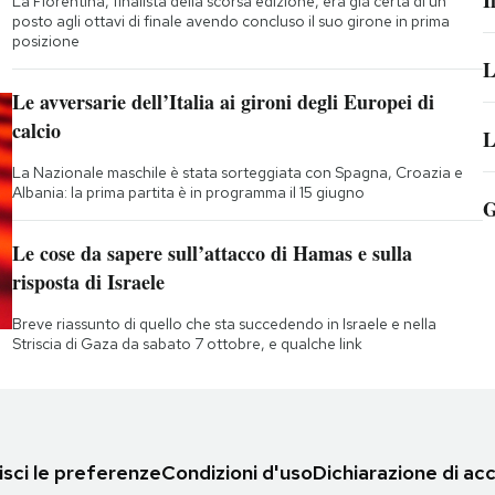
I
La Fiorentina, finalista della scorsa edizione, era già certa di un
posto agli ottavi di finale avendo concluso il suo girone in prima
posizione
L
Le avversarie dell’Italia ai gironi degli Europei di
calcio
L
La Nazionale maschile è stata sorteggiata con Spagna, Croazia e
Albania: la prima partita è in programma il 15 giugno
G
Le cose da sapere sull’attacco di Hamas e sulla
risposta di Israele
Breve riassunto di quello che sta succedendo in Israele e nella
Striscia di Gaza da sabato 7 ottobre, e qualche link
sci le preferenze
Condizioni d'uso
Dichiarazione di acc