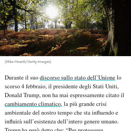
PODCAST
NEWSLETTER
I MIEI PREFERITI
(Mike Hewitt/Getty Images)
SHOP
Durante il suo
discorso sullo stato dell’Unione
lo
scorso 4 febbraio, il presidente degli Stati Uniti,
CALENDARIO
Donald Trump, non ha mai espressamente citato il
cambiamento climatico
, la più grande crisi
AREA PERSONALE
ambientale del nostro tempo che sta influendo e
influirà sull’esistenza dell’intero genere umano.
Area Personale
Newsletter
Trump ha però detto che: “Per proteggere