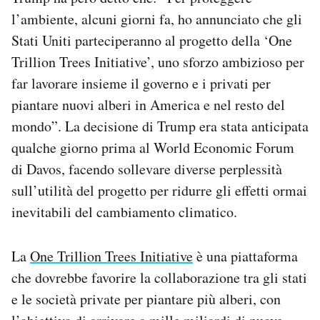
Notifiche mobile
l’ambiente, alcuni giorni fa, ho annunciato che gli
Regala il Post
Stati Uniti parteciperanno al progetto della ‘One
Hai bisogno di aiuto?
Trillion Trees Initiative’, uno sforzo ambizioso per
Esci
far lavorare insieme il governo e i privati per
piantare nuovi alberi in America e nel resto del
mondo”. La decisione di Trump era stata anticipata
qualche giorno prima al World Economic Forum
di Davos, facendo sollevare diverse perplessità
sull’utilità del progetto per ridurre gli effetti ormai
inevitabili del cambiamento climatico.
La
One Trillion Trees Initiative
è una piattaforma
che dovrebbe favorire la collaborazione tra gli stati
e le società private per piantare più alberi, con