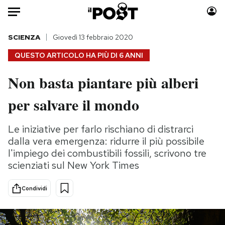
Auto
SCIENZA
Giovedì 13 febbraio 2020
QUESTO ARTICOLO HA PIÙ DI
6 ANNI
HOME
Non basta piantare più alberi
Italia
Moda
per salvare il mondo
Mondo
Libri
Politica
Consumismi
Le iniziative per farlo rischiano di distrarci
Tecnologia
Storie/Idee
dalla vera emergenza: ridurre il più possibile
Internet
Ok Boomer!
l'impiego dei combustibili fossili, scrivono tre
Scienza
Media
scienziati sul New York Times
Cultura
Europa
Economia
Altrecose
Condividi
Sport
Mondiali calcio 2026