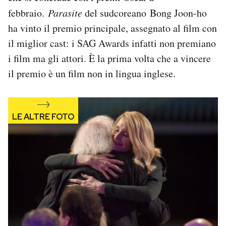
Notifiche mobile
febbraio.
Parasite
del sudcoreano Bong Joon-ho
Regala il Post
ha vinto il premio principale, assegnato al film con
Hai bisogno di aiuto?
il miglior cast: i SAG Awards infatti non premiano
Esci
i film ma gli attori. È la prima volta che a vincere
il premio è un film non in lingua inglese.