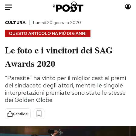
Auto
CULTURA
Lunedì 20 gennaio 2020
QUESTO ARTICOLO HA PIÙ DI
6 ANNI
HOME
Le foto e i vincitori dei SAG
Italia
Moda
Awards 2020
Mondo
Libri
Politica
Consumismi
“Parasite” ha vinto per il miglior cast ai premi
Tecnologia
Storie/Idee
del sindacato degli attori, mentre le singole
Internet
Ok Boomer!
interpretazioni premiate sono state le stesse
Scienza
Media
dei Golden Globe
Cultura
Europa
Economia
Altrecose
Condividi
Sport
Mondiali calcio 2026