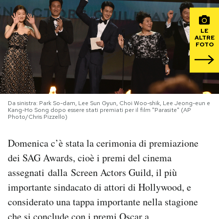
PODCAST
LE
ALTRE
FOTO
NEWSLETTER
I MIEI PREFERITI
Da sinistra: Park So-dam, Lee Sun Gyun, Choi Woo-shik, Lee Jeong-eun e
Kang-Ho Song dopo essere stati premiati per il film "Parasite" (AP
SHOP
Photo/Chris Pizzello)
Domenica c’è stata la cerimonia di premiazione
CALENDARIO
dei SAG Awards, cioè i premi del cinema
assegnati dalla Screen Actors Guild, il più
AREA PERSONALE
importante sindacato di attori di Hollywood, e
considerato una tappa importante nella stagione
Area Personale
Newsletter
che si conclude con i premi Oscar a