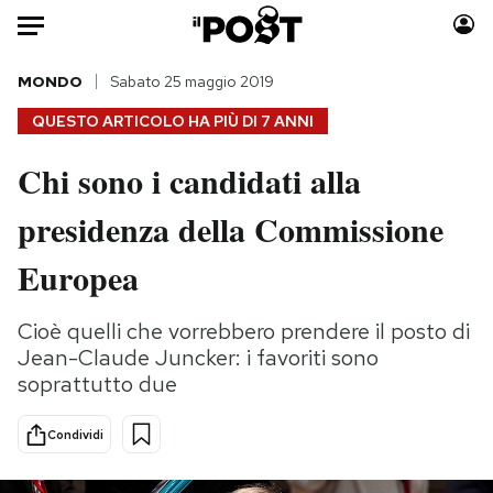
Auto
MONDO
Sabato 25 maggio 2019
QUESTO ARTICOLO HA PIÙ DI
7 ANNI
HOME
Chi sono i candidati alla
Italia
Moda
presidenza della Commissione
Mondo
Libri
Politica
Consumismi
Europea
Tecnologia
Storie/Idee
Internet
Ok Boomer!
Cioè quelli che vorrebbero prendere il posto di
Scienza
Media
Jean-Claude Juncker: i favoriti sono
Cultura
Europa
soprattutto due
Economia
Altrecose
Condividi
Sport
Mondiali calcio 2026