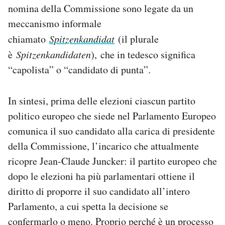
nomina della Commissione sono legate da un
Notifiche mobile
Regala il Post
meccanismo informale
Hai bisogno di aiuto?
chiamato
Spitzenkandidat
(il plurale
Esci
è
Spitzenkandidaten
),
che in tedesco significa
“capolista” o “candidato di punta”.
In sintesi, prima delle elezioni ciascun partito
politico europeo che siede nel Parlamento Europeo
comunica il suo candidato alla carica di presidente
della Commissione, l’incarico che attualmente
ricopre Jean-Claude Juncker: il partito europeo che
dopo le elezioni ha più parlamentari ottiene il
diritto di proporre il suo candidato all’intero
Parlamento, a cui spetta la decisione se
confermarlo o meno. Proprio perché è un processo