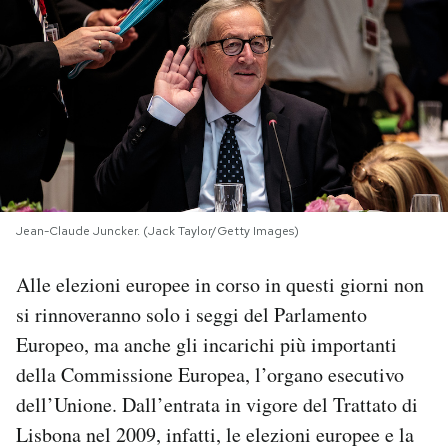
PODCAST
NEWSLETTER
I MIEI PREFERITI
Jean-Claude Juncker. (Jack Taylor/Getty Images)
SHOP
Alle elezioni europee in corso in questi giorni non
CALENDARIO
si rinnoveranno solo i seggi del Parlamento
Europeo, ma anche gli incarichi più importanti
AREA PERSONALE
della Commissione Europea, l’organo esecutivo
dell’Unione. Dall’entrata in vigore del Trattato di
Area Personale
Lisbona nel 2009, infatti, le elezioni europee e la
Newsletter