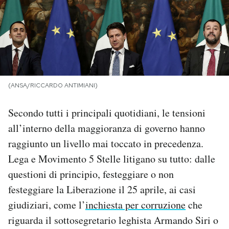
PODCAST
NEWSLETTER
(ANSA/RICCARDO ANTIMIANI)
I MIEI PREFERITI
Secondo tutti i principali quotidiani, le tensioni
SHOP
all’interno della maggioranza di governo hanno
raggiunto un livello mai toccato in precedenza.
CALENDARIO
Lega e Movimento 5 Stelle litigano su tutto: dalle
questioni di principio, festeggiare o non
festeggiare la Liberazione il 25 aprile, ai casi
AREA PERSONALE
giudiziari, come l’
inchiesta per corruzione
che
Area Personale
riguarda il sottosegretario leghista Armando Siri o
Newsletter