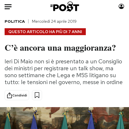
Auto
POLITICA
Mercoledì 24 aprile 2019
QUESTO ARTICOLO HA PIÙ DI
7 ANNI
HOME
C’è ancora una maggioranza?
Italia
Moda
Mondo
Libri
Ieri Di Maio non si è presentato a un Consiglio
Politica
Consumismi
dei ministri per registrare un talk show, ma
Tecnologia
Storie/Idee
sono settimane che Lega e M5S litigano su
tutto: le tensioni nel governo, messe in ordine
Internet
Ok Boomer!
Scienza
Media
Condividi
Cultura
Europa
Economia
Altrecose
Sport
Mondiali calcio 2026