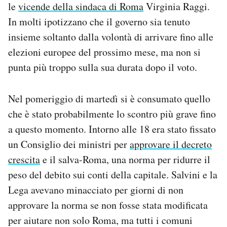
le
vicende della sindaca di Roma
Virginia Raggi.
Notifiche mobile
In molti ipotizzano che il governo sia tenuto
Regala il Post
Hai bisogno di aiuto?
insieme soltanto dalla volontà di arrivare fino alle
Esci
elezioni europee del prossimo mese, ma non si
punta più troppo sulla sua durata dopo il voto.
Nel pomeriggio di martedì si è consumato quello
che è stato probabilmente lo scontro più grave fino
a questo momento. Intorno alle 18 era stato fissato
un Consiglio dei ministri per
approvare il decreto
crescita
e il salva-Roma, una norma per ridurre il
peso del debito sui conti della capitale. Salvini e la
Lega avevano minacciato per giorni di non
approvare la norma se non fosse stata modificata
per aiutare non solo Roma, ma tutti i comuni