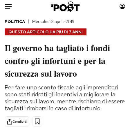
Auto
POLITICA
Mercoledì 3 aprile 2019
QUESTO ARTICOLO HA PIÙ DI
7 ANNI
HOME
Il governo ha tagliato i fondi
Italia
Moda
contro gli infortuni e per la
Mondo
Libri
Politica
Consumismi
sicurezza sul lavoro
Tecnologia
Storie/Idee
Internet
Ok Boomer!
Per fare uno sconto fiscale agli imprenditori
Scienza
Media
sono stati ridotti gli incentivi a migliorare la
Cultura
Europa
sicurezza sul lavoro, mentre rischiano di essere
tagliati i rimborsi in caso di infortunio
Economia
Altrecose
Sport
Mondiali calcio 2026
Condividi