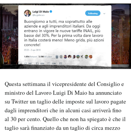
PODCAST
NEWSLETTER
I MIEI PREFERITI
SHOP
Questa settimana il vicepresidente del Consiglio e
CALENDARIO
ministro del Lavoro Luigi Di Maio ha annunciato
su Twitter un taglio delle imposte sul lavoro pagate
AREA PERSONALE
dagli imprenditori che in alcuni casi arriverà fino
al 30 per cento. Quello che non ha spiegato è che il
Area Personale
taglio sarà finanziato da un taglio di circa mezzo
Newsletter