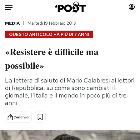
Auto
MEDIA
Martedì 19 febbraio 2019
QUESTO ARTICOLO HA PIÙ DI
7 ANNI
HOME
«Resistere è difficile ma
Italia
Moda
possibile»
Mondo
Libri
Politica
Consumismi
La lettera di saluto di Mario Calabresi ai lettori
Tecnologia
Storie/Idee
di Repubblica, su come sono cambiati il
Internet
Ok Boomer!
giornale, l'Italia e il mondo in poco più di tre
Scienza
Media
anni
Cultura
Europa
Economia
Altrecose
Condividi
Sport
Mondiali calcio 2026