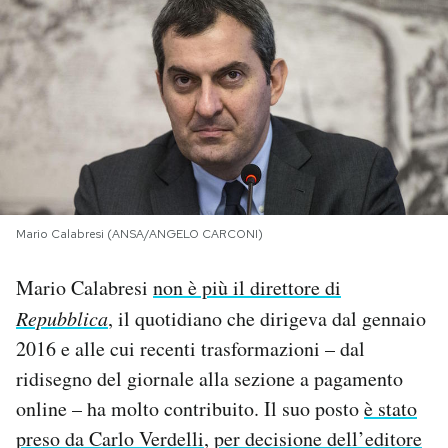
PODCAST
NEWSLETTER
I MIEI PREFERITI
Mario Calabresi (ANSA/ANGELO CARCONI)
SHOP
Mario Calabresi
non è più il direttore di
CALENDARIO
Repubblica
, il quotidiano che dirigeva dal gennaio
2016 e alle cui recenti trasformazioni – dal
AREA PERSONALE
ridisegno del giornale alla sezione a pagamento
online – ha molto contribuito. Il suo posto
è stato
Area Personale
preso da Carlo Verdelli
,
per decisione dell’editore
Newsletter