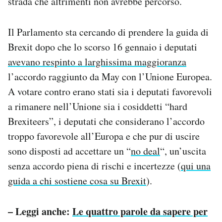
strada che altrimenti non avrebbe percorso.
Notifiche mobile
Regala il Post
Il Parlamento sta cercando di prendere la guida di
Hai bisogno di aiuto?
Brexit dopo che lo scorso 16 gennaio i deputati
Esci
avevano respinto a larghissima maggioranza
l’accordo raggiunto da May con l’Unione Europea.
A votare contro erano stati sia i deputati favorevoli
a rimanere nell’Unione sia i cosiddetti “hard
Brexiteers”, i deputati che considerano l’accordo
troppo favorevole all’Europa e che pur di uscire
sono disposti ad accettare un “
no deal
“, un’uscita
senza accordo piena di rischi e incertezze (
qui una
guida a chi sostiene cosa su Brexit
).
– Leggi anche:
Le quattro parole da sapere per