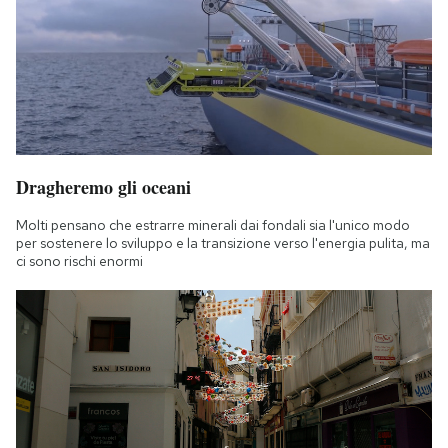
Dragheremo gli oceani
Molti pensano che estrarre minerali dai fondali sia l'unico modo
per sostenere lo sviluppo e la transizione verso l'energia pulita, ma
ci sono rischi enormi