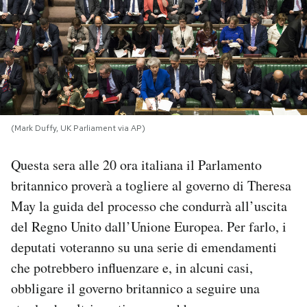
PODCAST
NEWSLETTER
I MIEI PREFERITI
(Mark Duffy, UK Parliament via AP)
Questa sera alle 20 ora italiana il Parlamento
SHOP
britannico proverà a togliere al governo di Theresa
May la guida del processo che condurrà all’uscita
CALENDARIO
del Regno Unito dall’Unione Europea. Per farlo, i
deputati voteranno su una serie di emendamenti
AREA PERSONALE
che potrebbero influenzare e, in alcuni casi,
Area Personale
obbligare il governo britannico a seguire una
Newsletter