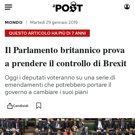
Auto
MONDO
Martedì 29 gennaio 2019
QUESTO ARTICOLO HA PIÙ DI
7 ANNI
HOME
Il Parlamento britannico prova
Italia
Moda
a prendere il controllo di Brexit
Mondo
Libri
Politica
Consumismi
Oggi i deputati voteranno su una serie di
Tecnologia
Storie/Idee
emendamenti che potrebbero portare il
Internet
Ok Boomer!
governo a cambiare i suoi piani
Scienza
Media
Cultura
Europa
Condividi
Economia
Altrecose
Sport
Mondiali calcio 2026