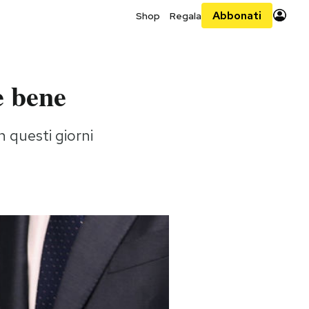
Abbonati
Shop
Regala
e bene
n questi giorni