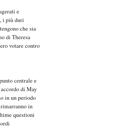
agerati e
 i più duri
ritengono che sia
no di Theresa
ero votare contro
punto centrale e
l’accordo di May
no in un periodo
e rimarranno in
ultime questioni
cordi