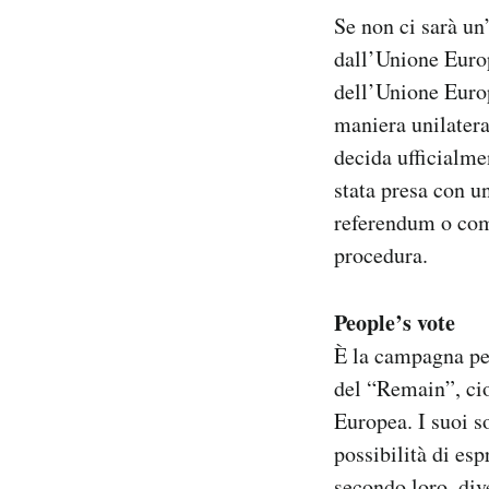
Se non ci sarà un
dall’Unione Euro
dell’Unione Europ
maniera unilatera
decida ufficialme
stata presa con u
referendum o comu
procedura.
People’s vote
È la campagna per
del “Remain”, ci
Europea. I suoi s
possibilità di esp
secondo loro, div