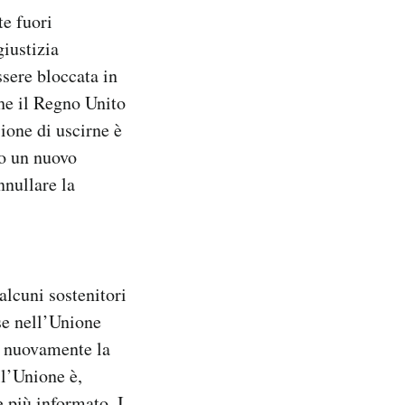
te fuori
iustizia
sere bloccata in
he il Regno Unito
ione di uscirne è
io un nuovo
nullare la
lcuni sostenitori
se nell’Unione
ta nuovamente la
ll’Unione è,
 più informato. I