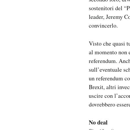
sostenitori del “P
leader, Jeremy C
convincerlo.
Visto che quasi t
al momento non e
referendum. Anch
sull’eventuale s
un referendum co
Brexit, altri inv
uscire con l’acco
dovrebbero essere 
No deal