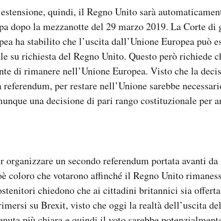
’estensione, quindi, il Regno Unito sarà automaticamen
pa dopo la mezzanotte del 29 marzo 2019. La Corte di g
ea ha stabilito che l’uscita dall’Unione Europea può es
le su richiesta del Regno Unito. Questo però richiede c
nte di rimanere nell’Unione Europea. Visto che la decis
n referendum, per restare nell’Unione sarebbe necessar
nque una decisione di pari rango costituzionale per an
 organizzare un secondo referendum portata avanti da a
oè coloro che votarono affinché il Regno Unito rimanes
ostenitori chiedono che ai cittadini britannici sia offer
rimersi su Brexit, visto che oggi la realtà dell’uscita de
enuta più chiara e quindi il voto sarebbe potenzialmente