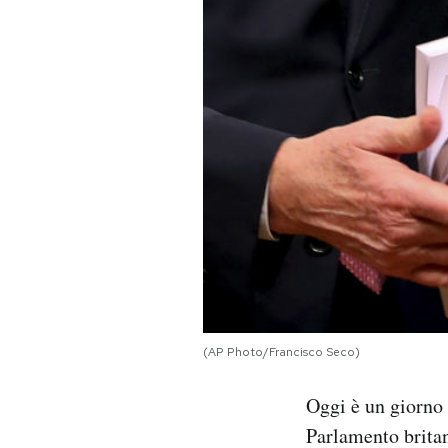
PODCAST
NEWSLETTER
I MIEI PREFERITI
SHOP
CALENDARIO
(AP Photo/Francisco Seco)
AREA PERSONALE
Oggi è un giorno 
Area Personale
Parlamento britan
Newsletter