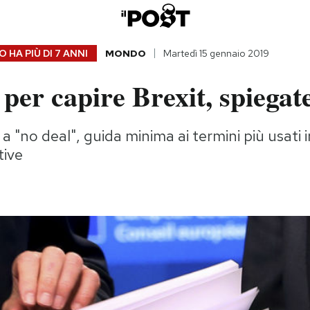
 HA PIÙ DI
7 ANNI
MONDO
Martedì 15 gennaio 2019
 per capire Brexit, spiegat
 "no deal", guida minima ai termini più usati i
tive