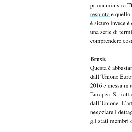
prima ministra T
Notifiche mobile
Regala il Post
respinto
e quello 
Hai bisogno di aiuto?
è sicuro invece è
Esci
una serie di term
comprendere cosa
Brexit
Questa è abbastan
dall’Unione Europ
2016 e messa in a
Europea. Si tratt
dall’Unione. L’ar
negoziare i dettag
gli stati membri 