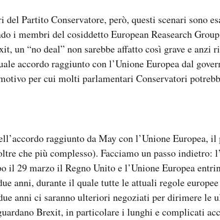
 del Partito Conservatore, però, questi scenari sono es
ondo i membri del cosiddetto European Reasearch Group,
xit, un “no deal” non sarebbe affatto così grave e anzi 
ttuale accordo raggiunto con l’Unione Europea dal gover
motivo per cui molti parlamentari Conservatori potrebb
dell’accordo raggiunto da May con l’Unione Europea, il 
oltre che più complesso). Facciamo un passo indietro: 
po il 29 marzo il Regno Unito e l’Unione Europea entri
due anni, durante il quale tutte le attuali regole europe
 due anni ci saranno ulteriori negoziati per dirimere le 
uardano Brexit, in particolare i lunghi e complicati ac