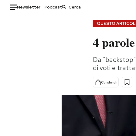
Newsletter
Podcast
Auto
QUESTO ARTICOLO
4 parole
HOME
Italia
Moda
Da "backstop" a
Mondo
Libri
di voti e tratta
Politica
Consumismi
Tecnologia
Storie/Idee
Condividi
Internet
Ok Boomer!
Scienza
Media
Cultura
Europa
Economia
Altrecose
Sport
Mondiali calcio 2026