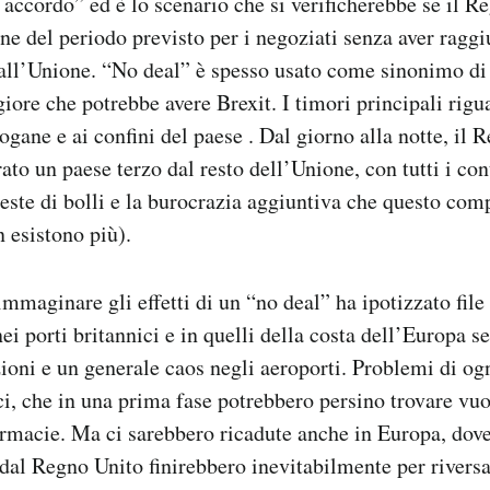
 accordo” ed è lo scenario che si verificherebbe se il R
ine del periodo previsto per i negoziati senza aver ragg
dall’Unione. “No deal” è spesso usato come sinonimo di 
ore che potrebbe avere Brexit. I timori principali rigu
ogane e ai confini del paese . Dal giorno alla notte, il 
to un paese terzo dal resto dell’Unione, con tutti i cont
hieste di bolli e la burocrazia aggiuntiva che questo co
 esistono più).
immaginare gli effetti di un “no deal” ha ipotizzato fil
i porti britannici e in quelli della costa dell’Europa se
zioni e un generale caos negli aeroporti. Problemi di ogn
ci, che in una prima fase potrebbero persino trovare vuot
rmacie. Ma ci sarebbero ricadute anche in Europa, dove
dal Regno Unito finirebbero inevitabilmente per riversa