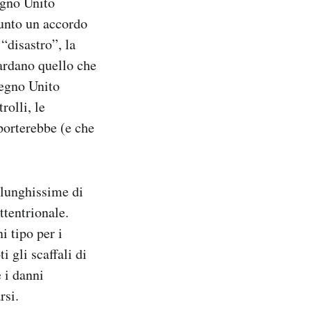
egno Unito
iunto un accordo
“disastro”, la
ardano quello che
Regno Unito
rolli, le
mporterebbe (e che
e lunghissime di
ttentrionale.
i tipo per i
i gli scaffali di
 i danni
rsi.