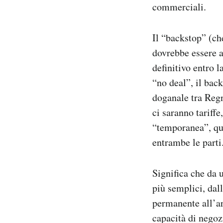
commerciali.
Il “backstop” (ch
dovrebbe essere a
definitivo entro l
“no deal”, il bac
doganale tra Regn
ci saranno tariffe
“temporanea”, que
entrambe le parti
Significa che da 
più semplici, dal
permanente all’ar
capacità di negoz