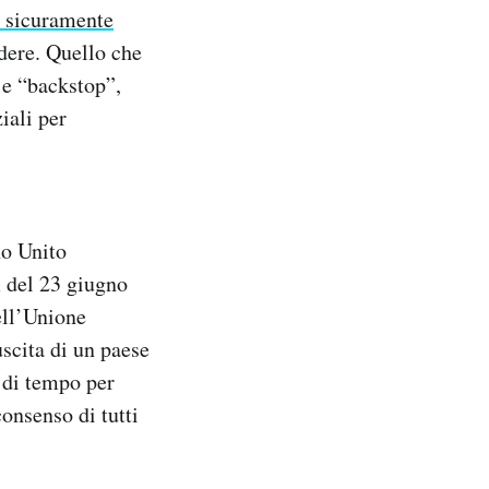
i sicuramente
dere. Quello che
 e “backstop”,
iali per
no Unito
m del 23 giugno
ell’Unione
scita di un paese
 di tempo per
consenso di tutti