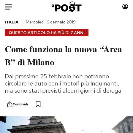
Auto
ITALIA
Mercoledì 16 gennaio 2019
QUESTO ARTICOLO HA PIÙ DI
7 ANNI
HOME
Come funziona la nuova “Area
Italia
Moda
B” di Milano
Mondo
Libri
Politica
Consumismi
Dal prossimo 25 febbraio non potranno
Tecnologia
Storie/Idee
circolare le auto con i motori più inquinanti,
Internet
Ok Boomer!
ma sono stati previsti alcuni giorni di deroga
Scienza
Media
Cultura
Europa
Condividi
Economia
Altrecose
Sport
Mondiali calcio 2026