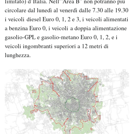
limitato) d’Italia. Nell'”Area B” non potranno più
Notifiche mobile
circolare dal lunedì al venerdì dalle 7.30 alle 19.30
Regala il Post
i veicoli diesel Euro 0, 1, 2 e 3, i veicoli alimentati
Hai bisogno di aiuto?
a benzina Euro 0, i veicoli a doppia alimentazione
Esci
gasolio-GPL e gasolio-metano Euro 0, 1, 2, e i
veicoli ingombranti superiori a 12 metri di
lunghezza.