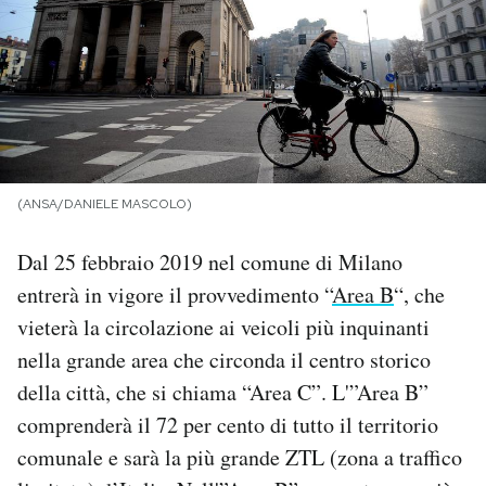
PODCAST
NEWSLETTER
I MIEI PREFERITI
(ANSA/DANIELE MASCOLO)
Dal 25 febbraio 2019 nel comune di Milano
SHOP
entrerà in vigore il provvedimento “
Area B
“, che
vieterà la circolazione ai veicoli più inquinanti
CALENDARIO
nella grande area che circonda il centro storico
della città, che si chiama “Area C”. L'”Area B”
AREA PERSONALE
comprenderà il 72 per cento di tutto il territorio
Area Personale
comunale e sarà la più grande ZTL (zona a traffico
Newsletter