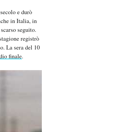
secolo e durò
he in Italia, in
 scarso seguito.
tagione registrò
to. La sera del 10
dio finale
.