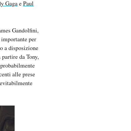
dy Gaga
e
Paul
James Gandolfini,
ì importante per
do a disposizione
a partire da Tony,
, probabilmente
centi alle prese
nevitabilmente