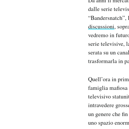
Da anni il mercat
Notifiche mobile
dalle serie televi
Regala il Post
“Bandersnatch”, l
Hai bisogno di aiuto?
discussioni
, sopr
Esci
vedremo in futuro
serie televisive, 
serata su un canal
trasformarla in pa
Quell’ora in prim
famiglia mafiosa 
televisivo statun
intravedere gross
un genere che fin
uno spazio enorm