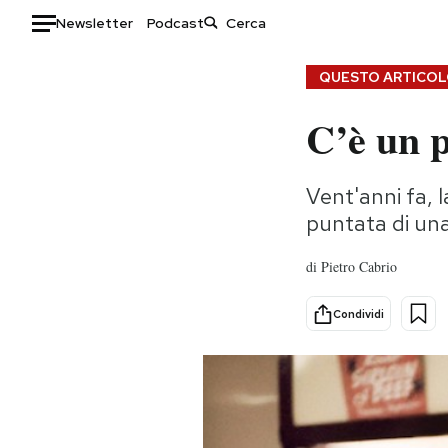
Newsletter
Podcast
Auto
QUESTO ARTICOLO
C’è un 
HOME
Italia
Moda
Vent'anni fa, 
Mondo
Libri
puntata di una
Politica
Consumismi
Tecnologia
Storie/Idee
di
Pietro Cabrio
Internet
Ok Boomer!
Scienza
Media
Condividi
Cultura
Europa
Economia
Altrecose
Sport
Mondiali calcio 2026