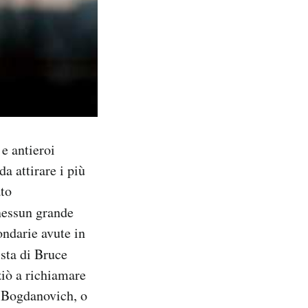
e antieroi
a attirare i più
ato
nessun grande
ondarie avute in
sta di Bruce
ziò a richiamare
r Bogdanovich, o