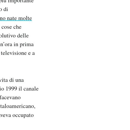
 più importante
o di
ono nate molte
e cose che
olutivo delle
un’ora in prima
 televisione e a
 vita di una
io 1999 il canale
 facevano
italoamericano,
 aveva occupato