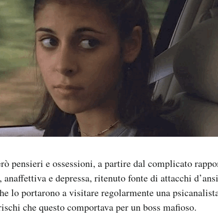
erò pensieri e ossessioni, a partire dal complicato rapp
 anaffettiva e depressa, ritenuto fonte di attacchi d’ans
che lo portarono a visitare regolarmente una psicanalista
i rischi che questo comportava per un boss mafioso.