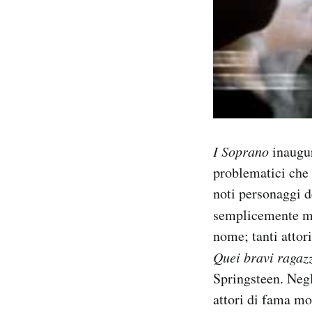
I Soprano
inaugur
problematici che 
noti personaggi d
semplicemente mi
nome; tanti attor
Quei bravi ragaz
Springsteen. Negli
attori di fama mo