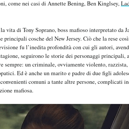
oni, come nei casi di Annette Bening, Ben Kinglsey,
La
 la vita di Tony Soprano, boss mafioso interpretato da 
le principali cosche del New Jersey. Ciò che la rese cos
levisione fu l’inedita profondità con cui gli autori, aven
stagione, seguirono le storie dei personaggi principali, 
re sempre: un criminale, ovviamente violento, razzista
patici. Ed è anche un marito e padre di due figli adoles
convenienti comuni a tante altre persone, complicati i
zione mafiosa.