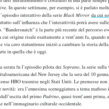
o dell’intrattenimento è costituito in una parte sempre
sive. In queste settimane, per esempio, si è parlato molt
’episodio interattivo della serie
Black Mirror
da cui s
attutto sull’influenza che l’interattività potrà avere sull
. “Bandersnatch” è la parte più recente del percorso ev
la cui origine risale esattamente a vent’anni fa, quando 
e via cavo statunitense iniziò a cambiare la storia della
rte in quella che è oggi.
a serata fu l’episodio pilota dei
Soprano
, la serie sulla
italoamericana del New Jersey che la sera del 10 genna
itense HBO trasmise negli Stati Uniti. Le premesse non
e novità: era l’ennesima sceneggiatura a tema mafioso 
 dall’uscita del primo
Padrino
, quasi trent’anni prima,
e nell’immaginario culturale occidentale.