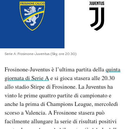
PODCAST
NEWSLETTER
I MIEI PREFERITI
Serie A: Frosinone-Juventus (Sky, ore 20.30)
Frosinone-Juventus è l’ultima partita della
quinta
SHOP
giornata di Serie A
e si gioca stasera alle 20.30
allo stadio Stirpe di Frosinone. La Juventus ha
CALENDARIO
vinto le prime quattro partite di campionato e
anche la prima di Champions League, mercoledì
AREA PERSONALE
scorso a Valencia. A Frosinone stasera può
Area Personale
facilmente allungare la serie di risultati positivi
Newsletter