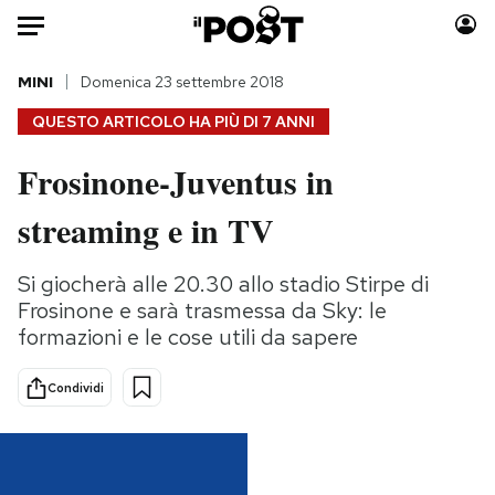
Auto
MINI
Domenica 23 settembre 2018
QUESTO ARTICOLO HA PIÙ DI
7 ANNI
HOME
Frosinone-Juventus in
Italia
Moda
streaming e in TV
Mondo
Libri
Politica
Consumismi
Si giocherà alle 20.30 allo stadio Stirpe di
Tecnologia
Storie/Idee
Frosinone e sarà trasmessa da Sky: le
Internet
Ok Boomer!
formazioni e le cose utili da sapere
Scienza
Media
Cultura
Europa
Condividi
Economia
Altrecose
Sport
Mondiali calcio 2026