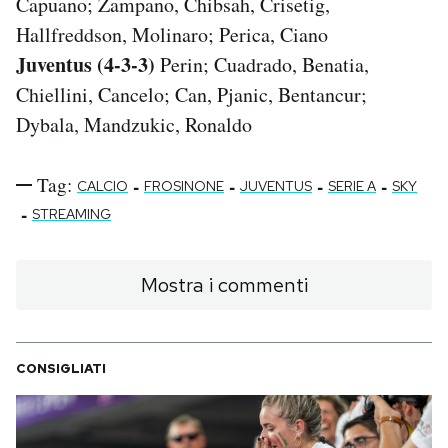
Capuano; Zampano, Chibsah, Crisetig,
Hallfreddson, Molinaro; Perica, Ciano
Juventus (4-3-3)
Perin; Cuadrado, Benatia,
Chiellini, Cancelo; Can, Pjanic, Bentancur;
Dybala, Mandzukic, Ronaldo
Tag:
-
-
-
-
CALCIO
FROSINONE
JUVENTUS
SERIE A
SKY
-
STREAMING
Mostra i commenti
CONSIGLIATI