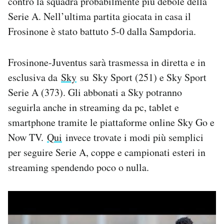
contro la squadra probabilmente più debole della
Notifiche mobile
Serie A. Nell’ultima partita giocata in casa il
Regala il Post
Frosinone è stato battuto 5-0 dalla Sampdoria.
Hai bisogno di aiuto?
Esci
Frosinone-Juventus sarà trasmessa in diretta e in
esclusiva da
Sky
su Sky Sport (251) e Sky Sport
Serie A (373). Gli abbonati a Sky potranno
seguirla anche in streaming da pc, tablet e
smartphone tramite le piattaforme online Sky Go e
Now TV.
Qui
invece trovate i modi più semplici
per seguire Serie A, coppe e campionati esteri in
streaming spendendo poco o nulla.