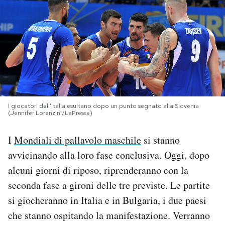
PODCAST
NEWSLETTER
I MIEI PREFERITI
I giocatori dell'Italia esultano dopo un punto segnato alla Slovenia
(Jennifer Lorenzini/LaPresse)
SHOP
I
Mondiali di pallavolo maschile
si stanno
CALENDARIO
avvicinando alla loro fase conclusiva. Oggi, dopo
alcuni giorni di riposo, riprenderanno con la
seconda fase a gironi delle tre previste. Le partite
AREA PERSONALE
si giocheranno in Italia e in Bulgaria, i due paesi
Area Personale
che stanno ospitando la manifestazione. Verranno
Newsletter