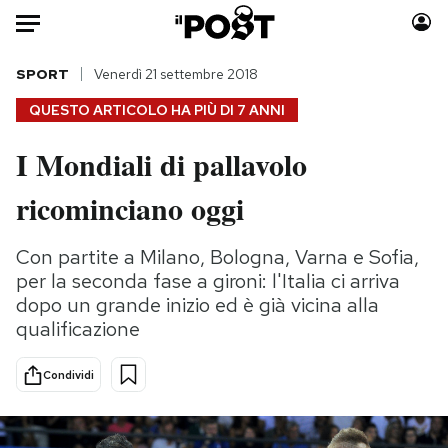
Auto
SPORT
Venerdì 21 settembre 2018
QUESTO ARTICOLO HA PIÙ DI
7 ANNI
HOME
I Mondiali di pallavolo
Italia
Moda
ricominciano oggi
Mondo
Libri
Politica
Consumismi
Con partite a Milano, Bologna, Varna e Sofia,
Tecnologia
Storie/Idee
per la seconda fase a gironi: l'Italia ci arriva
Internet
Ok Boomer!
dopo un grande inizio ed è già vicina alla
Scienza
Media
qualificazione
Cultura
Europa
Economia
Altrecose
Condividi
Sport
Mondiali calcio 2026