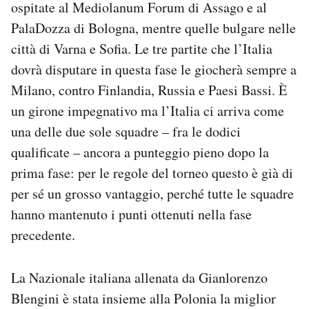
ospitate al Mediolanum Forum di Assago e al
Notifiche mobile
PalaDozza di Bologna, mentre quelle bulgare nelle
Regala il Post
città di Varna e Sofia. Le tre partite che l’Italia
Hai bisogno di aiuto?
Esci
dovrà disputare in questa fase le giocherà sempre a
Milano, contro Finlandia, Russia e Paesi Bassi. È
un girone impegnativo ma l’Italia ci arriva come
una delle due sole squadre – fra le dodici
qualificate – ancora a punteggio pieno dopo la
prima fase: per le regole del torneo questo è già di
per sé un grosso vantaggio, perché tutte le squadre
hanno mantenuto i punti ottenuti nella fase
precedente.
La Nazionale italiana allenata da Gianlorenzo
Blengini è stata insieme alla Polonia la miglior