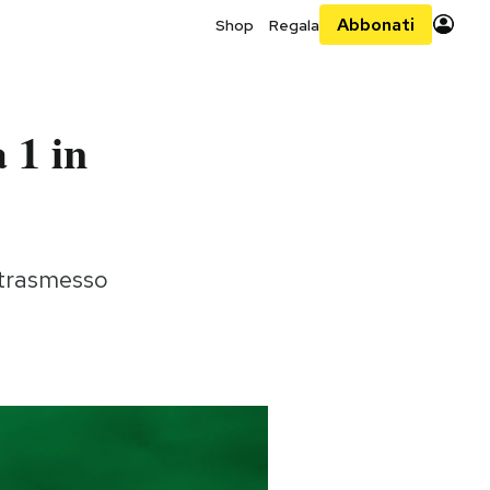
Abbonati
Shop
Regala
 1 in
à trasmesso