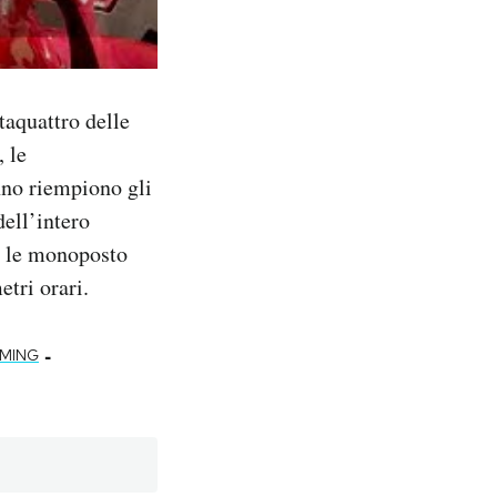
taquattro delle
, le
anno riempiono gli
dell’intero
n le monoposto
etri orari.
-
MING