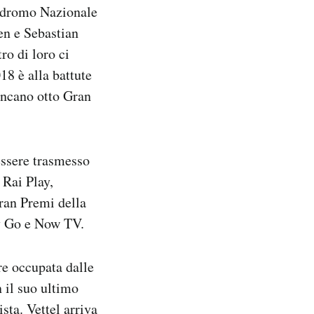
odromo Nazionale
en e Sebastian
ro di loro ci
8 è alla battute
mancano otto Gran
essere trasmesso
 Rai Play,
Gran Premi della
y Go e Now TV.
re occupata dalle
 il suo ultimo
sta. Vettel arriva