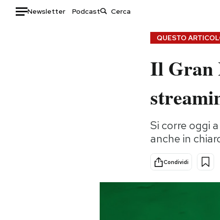
Newsletter
Podcast
Auto
QUESTO ARTICOLO
Il Gran 
HOME
Italia
Moda
streamin
Mondo
Libri
Politica
Consumismi
Si corre oggi 
Tecnologia
Storie/Idee
anche in chiar
Internet
Ok Boomer!
Scienza
Media
Condividi
Cultura
Europa
Economia
Altrecose
Sport
Mondiali calcio 2026