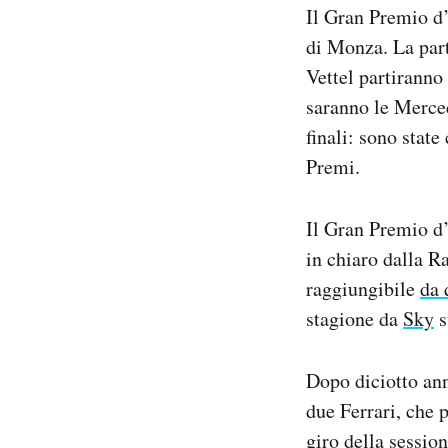
Il Gran Premio d
Notifiche mobile
Regala il Post
di Monza. La part
Hai bisogno di aiuto?
Vettel partiranno 
Esci
saranno le Merced
finali: sono stat
Premi.
Il Gran Premio d’
in chiaro dalla Ra
raggiungibile
da 
stagione da
Sky
s
Dopo diciotto ann
due Ferrari, che 
giro della session