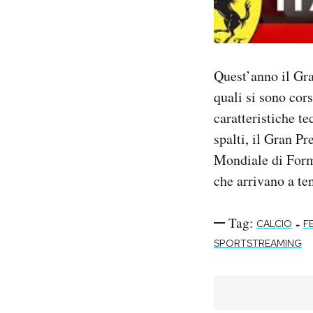
Quest’anno il Gra
quali si sono cors
caratteristiche te
spalti, il Gran Pr
Mondiale di Formu
che arrivano a te
Tag:
-
CALCIO
F
SPORTSTREAMING