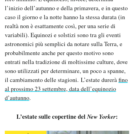
Notifiche mobile
l’inizio dell’autunno e della primavera, e in questo
Regala il Post
caso il giorno e la notte hanno la stessa durata (in
Hai bisogno di aiuto?
realtà non è esattamente così, per una serie di
Esci
variabili). Equinozi e solstizi sono tra gli eventi
astronomici più semplici da notare sulla Terra, e
probabilmente anche per questo motivo sono
entrati nella tradizione di moltissime culture, dove
sono utilizzati per determinare, un poco a spanne,
il cambiamento delle stagioni. L’estate durerà
fino
al prossimo 23 settembre, data dell’equinozio
d’autunno
.
L’estate sulle copertine del
New Yorker
: