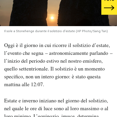
PODCAST
NEWSLETTER
Il sole a Stonehenge durante il solstizio d'estate (AP Photo/Sang Tan)
Oggi è il giorno in cui ricorre il solstizio d’estate,
I MIEI PREFERITI
l’evento che segna – astronomicamente parlando –
l’inizio del periodo estivo nel nostro emisfero,
SHOP
quello settentrionale. Il solstizio è un momento
specifico, non un intero giorno: è stato questa
CALENDARIO
mattina alle 12:07.
AREA PERSONALE
Estate e inverno iniziano nel giorno del solstizio,
nel quale le ore di luce sono al loro massimo o al
Area Personale
Newsletter
loro minimo. L’equinozio, invece, determina