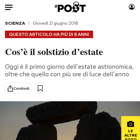
Auto
SCIENZA
Giovedì 21 giugno 2018
QUESTO ARTICOLO HA PIÙ DI
8 ANNI
HOME
Cos’è il solstizio d’estate
Italia
Moda
Mondo
Libri
Oggi è il primo giorno dell'estate astronomica,
Politica
Consumismi
oltre che quello con più ore di luce dell'anno
Tecnologia
Storie/Idee
Internet
Ok Boomer!
Condividi
Scienza
Media
Cultura
Europa
Economia
Altrecose
Sport
Mondiali calcio 2026
LE
ALTRE
FOTO