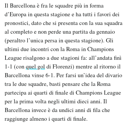
Il Barcellona è fra le squadre più in forma
Notifiche mobile
Regala il Post
d’Europa in questa stagione e ha tutti i favori dei
Hai bisogno di aiuto?
pronostici, dato che si presenta con la sua squadra
Esci
al completo e non perde una partita da gennaio
(peraltro l’unica persa in questa stagione). Gli
ultimi due incontri con la Roma in Champions
League risalgono a due stagioni fa: all’andata finì
1-1 (con
quel gol
di Florenzi) mentre al ritorno il
Barcellona vinse 6-1. Per farsi un’idea del divario
tra le due squadre, basti pensare che la Roma
partecipa ai quarti di finale di Champions League
per la prima volta negli ultimi dieci anni. Il
Barcellona invece è da undici anni di fila che
raggiunge almeno i quarti di finale.