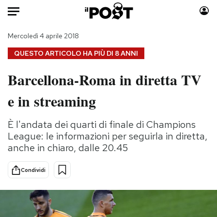
Auto
Mercoledì 4 aprile 2018
QUESTO ARTICOLO HA PIÙ DI
8 ANNI
HOME
Barcellona-Roma in diretta TV
Italia
Moda
e in streaming
Mondo
Libri
Politica
Consumismi
È l'andata dei quarti di finale di Champions
Tecnologia
Storie/Idee
League: le informazioni per seguirla in diretta,
Internet
Ok Boomer!
anche in chiaro, dalle 20.45
Scienza
Media
Cultura
Europa
Condividi
Economia
Altrecose
Sport
Mondiali calcio 2026