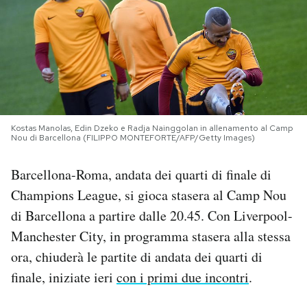
PODCAST
NEWSLETTER
I MIEI PREFERITI
Kostas Manolas, Edin Dzeko e Radja Nainggolan in allenamento al Camp
Nou di Barcellona (FILIPPO MONTEFORTE/AFP/Getty Images)
SHOP
Barcellona-Roma, andata dei quarti di finale di
Champions League, si gioca stasera al Camp Nou
CALENDARIO
di Barcellona a partire dalle 20.45. Con Liverpool-
Manchester City, in programma stasera alla stessa
AREA PERSONALE
ora, chiuderà le partite di andata dei quarti di
finale, iniziate ieri
con i primi due incontri
.
Area Personale
Newsletter