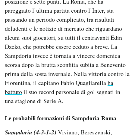
posizione e sette punti. La Roma, che ha
Notifiche mobile
pareggiato l’ultima partita contro l’Inter, sta
Regala il Post
passando un periodo complicato, tra risultati
Hai bisogno di aiuto?
deludenti e le notizie di mercato che riguardano
Esci
alcuni suoi giocatori, su tutti il centravanti Edin
Dzeko, che potrebbe essere ceduto a breve. La
Sampdoria invece è tornata a vincere domenica
scorsa dopo la brutta sconfitta subita a Benevento
prima della sosta invernale. Nella vittoria contro la
Fiorentina, il capitano Fabio Quagliarella
ha
battuto
il suo record personale di gol segnati in
una stagione di Serie A.
Le probabili formazioni di Sampdoria-Roma
Sampdoria (4-3-1-2)
Viviano; Bereszynski,