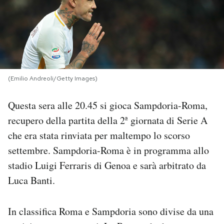
PODCAST
NEWSLETTER
(Emilio Andreoli/Getty Images)
I MIEI PREFERITI
Questa sera alle 20.45 si gioca Sampdoria-Roma,
recupero della partita della 2ª giornata di Serie A
SHOP
che era stata rinviata per maltempo lo scorso
settembre. Sampdoria-Roma è in programma allo
CALENDARIO
stadio Luigi Ferraris di Genoa e sarà arbitrato da
Luca Banti.
AREA PERSONALE
Area Personale
In classifica Roma e Sampdoria sono divise da una
Newsletter