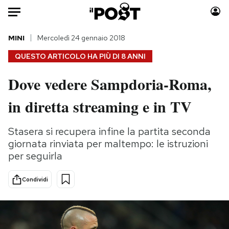
Auto
MINI
Mercoledì 24 gennaio 2018
QUESTO ARTICOLO HA PIÙ DI
8 ANNI
HOME
Dove vedere Sampdoria-Roma,
Italia
Moda
in diretta streaming e in TV
Mondo
Libri
Politica
Consumismi
Stasera si recupera infine la partita seconda
Tecnologia
Storie/Idee
giornata rinviata per maltempo: le istruzioni
Internet
Ok Boomer!
per seguirla
Scienza
Media
Cultura
Europa
Condividi
Economia
Altrecose
Sport
Mondiali calcio 2026