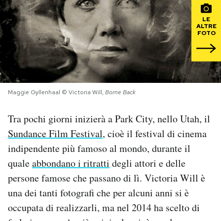
LE
PODCAST
ALTRE
FOTO
NEWSLETTER
I MIEI PREFERITI
Maggie Gyllenhaal © Victoria Will,
Borne Back
Tra pochi giorni inizierà a Park City, nello Utah, il
SHOP
Sundance Film Festival
, cioè il festival di cinema
indipendente più famoso al mondo, durante il
CALENDARIO
quale
abbondano i ritratti
degli attori e delle
persone famose che passano di lì. Victoria Will è
AREA PERSONALE
una dei tanti fotografi che per alcuni anni si è
Area Personale
occupata di realizzarli, ma nel 2014 ha scelto di
Newsletter