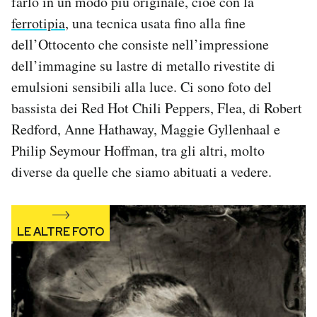
farlo in un modo più originale, cioè con la
Notifiche mobile
ferrotipia
, una tecnica usata fino alla fine
Regala il Post
dell’Ottocento che consiste nell’impressione
Hai bisogno di aiuto?
dell’immagine su lastre di metallo rivestite di
Esci
emulsioni sensibili alla luce. Ci sono foto del
bassista dei Red Hot Chili Peppers, Flea, di Robert
Redford, Anne Hathaway, Maggie Gyllenhaal e
Philip Seymour Hoffman, tra gli altri, molto
diverse da quelle che siamo abituati a vedere.