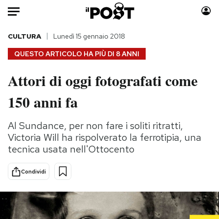
Auto
CULTURA
Lunedì 15 gennaio 2018
QUESTO ARTICOLO HA PIÙ DI
8 ANNI
HOME
Attori di oggi fotografati come
Italia
Moda
150 anni fa
Mondo
Libri
Politica
Consumismi
Al Sundance, per non fare i soliti ritratti,
Tecnologia
Storie/Idee
Victoria Will ha rispolverato la ferrotipia, una
Internet
Ok Boomer!
tecnica usata nell'Ottocento
Scienza
Media
Cultura
Europa
Condividi
Economia
Altrecose
Sport
Mondiali calcio 2026