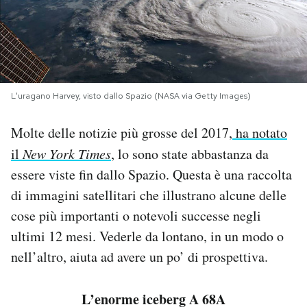
PODCAST
NEWSLETTER
L'uragano Harvey, visto dallo Spazio (NASA via Getty Images)
I MIEI PREFERITI
Molte delle notizie più grosse del 2017,
ha notato
il
New York Times
, lo sono state abbastanza da
SHOP
essere viste fin dallo Spazio. Questa è una raccolta
di immagini satellitari che illustrano alcune delle
CALENDARIO
cose più importanti o notevoli successe negli
ultimi 12 mesi. Vederle da lontano, in un modo o
AREA PERSONALE
nell’altro, aiuta ad avere un po’ di prospettiva.
Area Personale
L’enorme iceberg A 68A
Newsletter