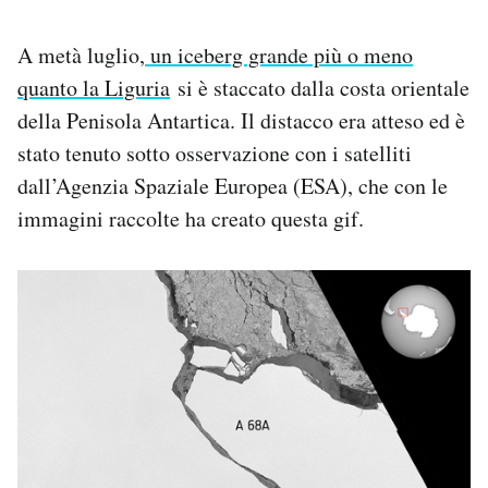
Notifiche mobile
Regala il Post
A metà luglio,
un iceberg grande più o meno
Hai bisogno di aiuto?
quanto la Liguria
si è staccato dalla costa orientale
Esci
della Penisola Antartica. Il distacco era atteso ed è
stato tenuto sotto osservazione con i satelliti
dall’Agenzia Spaziale Europea (ESA), che con le
immagini raccolte ha creato questa gif.