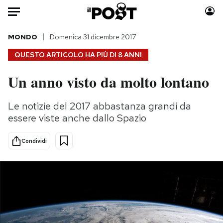
Auto
MONDO
Domenica 31 dicembre 2017
QUESTO ARTICOLO HA PIÙ DI
8 ANNI
HOME
Un anno visto da molto lontano
Italia
Moda
Mondo
Libri
Le notizie del 2017 abbastanza grandi da
Politica
Consumismi
essere viste anche dallo Spazio
Tecnologia
Storie/Idee
Internet
Ok Boomer!
Condividi
Scienza
Media
Cultura
Europa
Economia
Altrecose
Sport
Mondiali calcio 2026