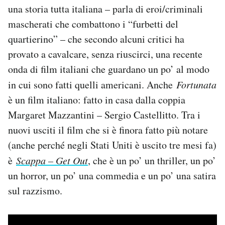
una storia tutta italiana – parla di eroi/criminali
Notifiche mobile
Regala il Post
mascherati che combattono i “furbetti del
Hai bisogno di aiuto?
quartierino” – che secondo alcuni critici ha
Esci
provato a cavalcare, senza riuscirci, una recente
onda di film italiani che guardano un po’ al modo
in cui sono fatti quelli americani. Anche
Fortunata
è un film italiano: fatto in casa dalla coppia
Margaret Mazzantini – Sergio Castellitto. Tra i
nuovi usciti il film che si è finora fatto più notare
(anche perché negli Stati Uniti è uscito tre mesi fa)
è
Scappa – Get Out
, che è un po’ un thriller, un po’
un horror, un po’ una commedia e un po’ una satira
sul razzismo.