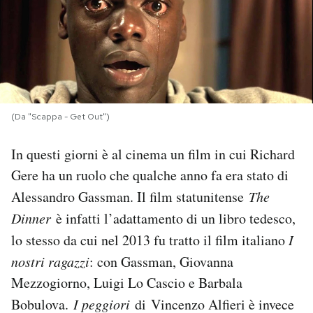
PODCAST
NEWSLETTER
(Da "Scappa - Get Out")
I MIEI PREFERITI
In questi giorni è al cinema un film in cui Richard
SHOP
Gere ha un ruolo che qualche anno fa era stato di
Alessandro Gassman. Il film statunitense
The
CALENDARIO
Dinner
è infatti l’adattamento di un libro tedesco,
lo stesso da cui nel 2013 fu tratto il film italiano
I
AREA PERSONALE
nostri ragazzi
: con Gassman, Giovanna
Mezzogiorno, Luigi Lo Cascio e Barbala
Area Personale
Bobulova.
I peggiori
di Vincenzo Alfieri è invece
Newsletter