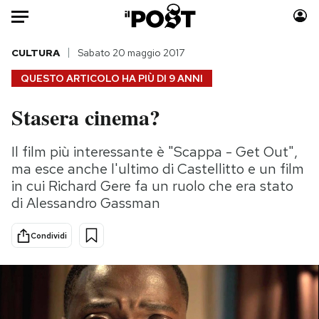
Auto
CULTURA
Sabato 20 maggio 2017
QUESTO ARTICOLO HA PIÙ DI
9 ANNI
HOME
Stasera cinema?
Italia
Moda
Mondo
Libri
Il film più interessante è "Scappa - Get Out",
Politica
Consumismi
ma esce anche l'ultimo di Castellitto e un film
Tecnologia
Storie/Idee
in cui Richard Gere fa un ruolo che era stato
di Alessandro Gassman
Internet
Ok Boomer!
Scienza
Media
Condividi
Cultura
Europa
Economia
Altrecose
Sport
Mondiali calcio 2026