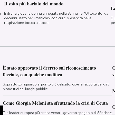
Il volto più baciato del mondo
La
a
È di una giovane donna annegata nella Senna nell'Ottocento, da
È 
decenni usato per i manichini con cui ci si esercita nella
pe
respirazione bocca a bocca
È stato approvato il decreto sul riconoscimento
C
facciale, con qualche modifica
v
Soprattutto riguardo al punto più delicato, cioè la raccolta dei dati
biometrici nei luoghi pubblici
N
Come Giorgia Meloni sta sfruttando la crisi di Ceuta
C
È la leader europea più critica verso il governo spagnolo di Sánchez: