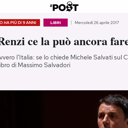
 HA PIÙ DI
9 ANNI
LIBRI
Mercoledì 26 aprile 2017
enzi ce la può ancora far
ero l'Italia: se lo chiede Michele Salvati sul C
libro di Massimo Salvadori