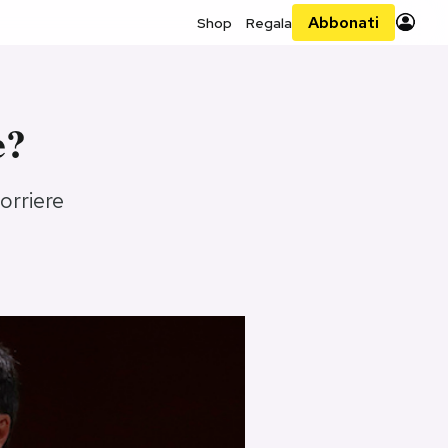
Abbonati
Shop
Regala
e?
orriere