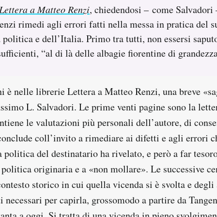
Lettera a Matteo Renzi
, chiedendosi – come Salvadori 
nzi rimedi agli errori fatti nella messa in pratica del s
politica e dell’Italia. Primo tra tutti, non essersi saput
ufficienti, “al di là delle albagie fiorentine di grandezz
i è nelle librerie Lettera a Matteo Renzi, una breve «s
ssimo L. Salvadori. Le prime venti pagine sono la lette
ntiene le valutazioni più personali dell’autore, di cons
 conclude coll’invito a rimediare ai difetti e agli errori 
 politica del destinatario ha rivelato, e però a far tesor
 politica originaria e a «non mollare». Le successive c
contesto storico in cui quella vicenda si è svolta e degl
i necessari per capirla, grossomodo a partire da Tangen
nta a oggi. Si tratta di una vicenda in pieno svolgimen