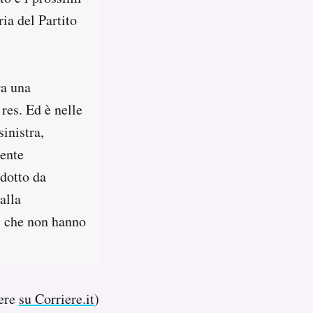
ria del Partito
ra una
res. Ed è nelle
sinistra,
mente
ndotto da
alla
ri che non hanno
gere
su Corriere.it
)