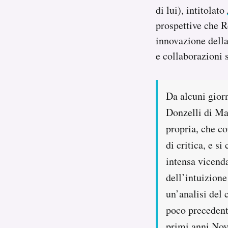
di lui), intitolato
Notifiche mobile
Regala il Post
prospettive che Re
Hai bisogno di aiuto?
innovazione della 
Esci
e collaborazioni s
Da alcuni giorn
Donzelli di Ma
propria, che co
di critica, e si
intensa vicenda
dell’intuizione
un’analisi del 
poco precedent
primi anni Nova