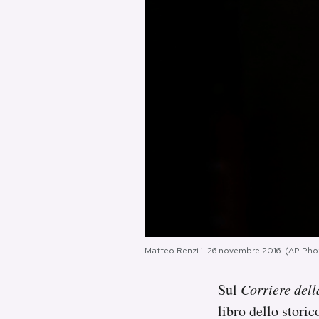
PODCAST
NEWSLETTER
I MIEI PREFERITI
SHOP
CALENDARIO
Matteo Renzi il 26 novembre 2016. (AP Ph
AREA PERSONALE
Sul
Corriere dell
Area Personale
libro dello stori
Newsletter