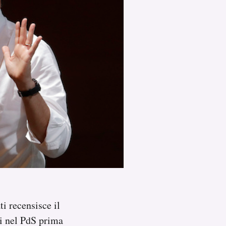
i recensisce il
ti nel PdS prima