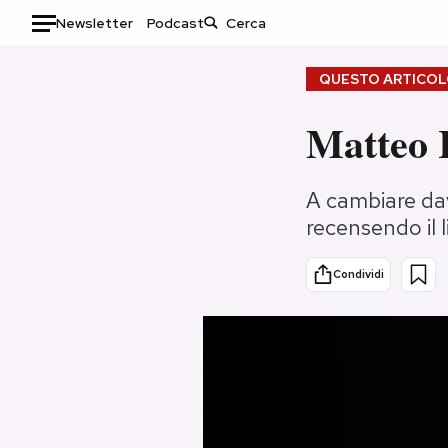
Newsletter
Podcast
Auto
QUESTO ARTICOLO
HOME
Matteo R
Italia
Moda
A cambiare davv
Mondo
Libri
recensendo il 
Politica
Consumismi
Tecnologia
Storie/Idee
Condividi
Internet
Ok Boomer!
Scienza
Media
Cultura
Europa
Economia
Altrecose
Sport
Mondiali calcio 2026