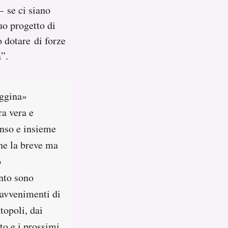
– se ci siano
uo progetto di
o dotare di forze
a”.
aggina»
ra vera e
enso e insieme
che la breve ma
o
ento sono
i avvenimenti di
topoli, dai
to e i prossimi