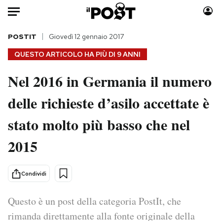
Auto
POSTIT
Giovedì 12 gennaio 2017
QUESTO ARTICOLO HA PIÙ DI
9 ANNI
HOME
Nel 2016 in Germania il numero
Italia
Moda
delle richieste d’asilo accettate è
Mondo
Libri
Politica
Consumismi
stato molto più basso che nel
Tecnologia
Storie/Idee
Internet
Ok Boomer!
2015
Scienza
Media
Cultura
Europa
Condividi
Economia
Altrecose
Sport
Mondiali calcio 2026
Questo è un post della categoria PostIt, che
rimanda direttamente alla fonte originale della