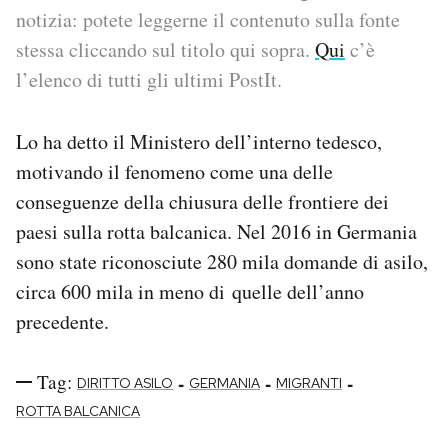
notizia: potete leggerne il contenuto sulla fonte
PODCAST
stessa cliccando sul titolo qui sopra.
Qui
c’è
l’elenco di tutti gli ultimi PostIt.
NEWSLETTER
Lo ha detto il Ministero dell’interno tedesco,
motivando il fenomeno come una delle
I MIEI PREFERITI
conseguenze della chiusura delle frontiere dei
paesi sulla rotta balcanica. Nel 2016 in Germania
SHOP
sono state riconosciute 280 mila domande di asilo,
circa 600 mila in meno di quelle dell’anno
CALENDARIO
precedente.
AREA PERSONALE
Tag:
-
-
-
DIRITTO ASILO
GERMANIA
MIGRANTI
ROTTA BALCANICA
Area Personale
Newsletter