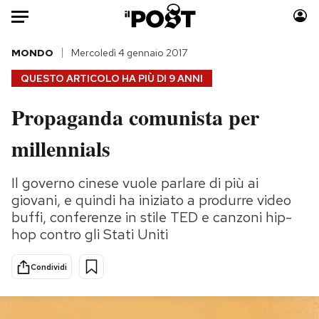
Auto
MONDO
Mercoledì 4 gennaio 2017
QUESTO ARTICOLO HA PIÙ DI
9 ANNI
HOME
Propaganda comunista per
Italia
Moda
millennials
Mondo
Libri
Politica
Consumismi
Il governo cinese vuole parlare di più ai
Tecnologia
Storie/Idee
giovani, e quindi ha iniziato a produrre video
Internet
Ok Boomer!
buffi, conferenze in stile TED e canzoni hip-
Scienza
Media
hop contro gli Stati Uniti
Cultura
Europa
Economia
Altrecose
Condividi
Sport
Mondiali calcio 2026