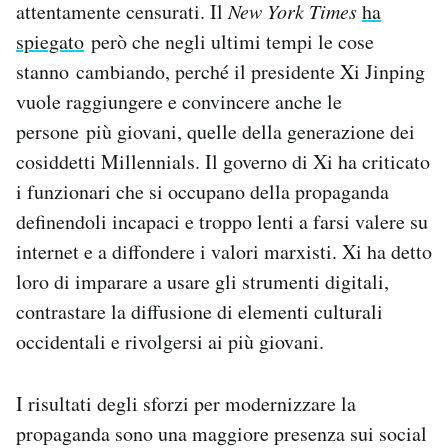
attentamente censurati. Il
New York Times
ha
Notifiche mobile
spiegato
però che negli ultimi tempi le cose
Regala il Post
stanno cambiando, perché il presidente Xi Jinping
Hai bisogno di aiuto?
Esci
vuole raggiungere e convincere anche le
persone più giovani, quelle della generazione dei
cosiddetti Millennials. Il governo di Xi ha criticato
i funzionari che si occupano della propaganda
definendoli incapaci e troppo lenti a farsi valere su
internet e a diffondere i valori marxisti. Xi ha detto
loro di imparare a usare gli strumenti digitali,
contrastare la diffusione di elementi culturali
occidentali e rivolgersi ai più giovani.
I risultati degli sforzi per modernizzare la
propaganda sono una maggiore presenza sui social