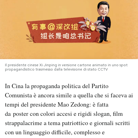
PODCAST
NEWSLETTER
I MIEI PREFERITI
Il presidente cinese Xi Jinping in versione cartone animato in uno spot
propagandistico trasmesso dalla televisione di stato CCTV
SHOP
In Cina la propaganda politica del Partito
CALENDARIO
Comunista è ancora simile a quella che si faceva ai
tempi del presidente Mao Zedong: è fatta
da poster con colori accesi e rigidi slogan, film
AREA PERSONALE
strappalacrime a tema patriottico e giornali scritti
Area Personale
con un linguaggio difficile, complesso e
Newsletter