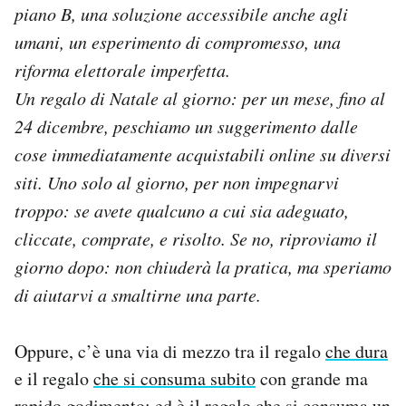
piano B, una soluzione accessibile anche agli
Notifiche mobile
Regala il Post
umani, un esperimento di compromesso, una
Hai bisogno di aiuto?
riforma elettorale imperfetta.
Esci
Un regalo di Natale al giorno: per un mese, fino al
24 dicembre, peschiamo un suggerimento dalle
cose immediatamente acquistabili online su diversi
siti. Uno solo al giorno, per non impegnarvi
troppo: se avete qualcuno a cui sia adeguato,
cliccate, comprate, e risolto. Se no, riproviamo il
giorno dopo: non chiuderà la pratica, ma speriamo
di aiutarvi a smaltirne una parte.
Oppure, c’è una via di mezzo tra il regalo
che dura
e il regalo
che si consuma subito
con grande ma
rapido godimento: ed è il regalo che si consuma un