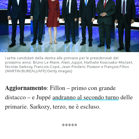
PODCAST
NEWSLETTER
I MIEI PREFERITI
I sette candidati della destra alle primarie per le presidenziali del
prossimo anno: Bruno Le Maire, Alain Juppé, Nathalie Kosciusko-Morizet,
Nicolas Sarkozy, Francois Copé, Jean-Frederic Poisson e François Fillon
(MARTIN BUREAU/AFP/Getty Images)
SHOP
Aggiornamento
: Fillon – primo con grande
CALENDARIO
distacco – e Juppé
andranno al secondo turno
delle
primarie. Sarkozy, terzo, ne è escluso.
AREA PERSONALE
*****
Area Personale
Newsletter