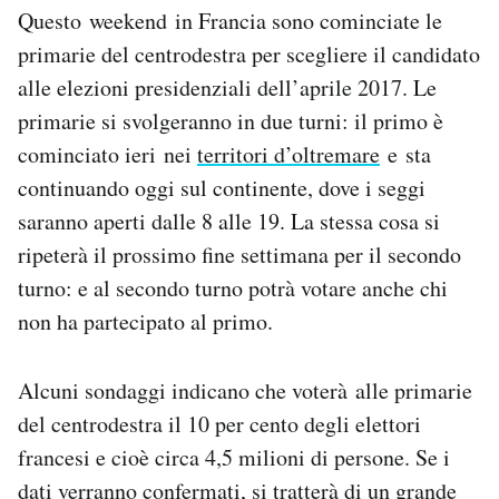
Questo weekend in Francia sono cominciate le
Notifiche mobile
Regala il Post
primarie del centrodestra per scegliere il candidato
Hai bisogno di aiuto?
alle elezioni presidenziali dell’aprile 2017. Le
Esci
primarie si svolgeranno in due turni: il primo è
cominciato ieri nei
territori d’oltremare
e sta
continuando oggi sul continente, dove i seggi
saranno aperti dalle 8 alle 19. La stessa cosa si
ripeterà il prossimo fine settimana per il secondo
turno: e al secondo turno potrà votare anche chi
non ha partecipato al primo.
Alcuni sondaggi indicano che voterà alle primarie
del centrodestra il 10 per cento degli elettori
francesi e cioè circa 4,5 milioni di persone. Se i
dati verranno confermati, si tratterà di un grande