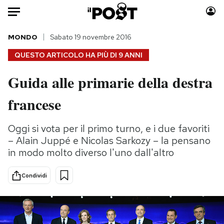
Auto
MONDO
Sabato 19 novembre 2016
QUESTO ARTICOLO HA PIÙ DI
9 ANNI
HOME
Guida alle primarie della destra
Italia
Moda
francese
Mondo
Libri
Politica
Consumismi
Oggi si vota per il primo turno, e i due favoriti
Tecnologia
Storie/Idee
– Alain Juppé e Nicolas Sarkozy – la pensano
Internet
Ok Boomer!
in modo molto diverso l'uno dall'altro
Scienza
Media
Cultura
Europa
Condividi
Economia
Altrecose
Sport
Mondiali calcio 2026