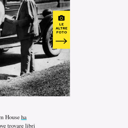
LE
ALTRE
FOTO
dom House
ha
e trovare libri