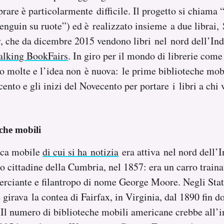
rare è particolarmente difficile. Il progetto si chiama 
enguin su ruote”) ed è realizzato insieme a due librai,
, che da dicembre 2015 vendono libri nel nord dell’In
lking BookFairs
. In giro per il mondo di librerie com
 molte e l’idea non è nuova: le prime biblioteche mob
cento e gli inizi del Novecento per portare i libri a chi
che mobili
eca mobile
di cui si ha notizia
era attiva nel nord dell’I
to cittadine della Cumbria, nel 1857: era un carro traina
rciante e filantropo di nome George Moore. Negli Stat
 girava la contea di Fairfax, in Virginia, dal 1890 fin 
Il numero di biblioteche mobili americane crebbe all’i