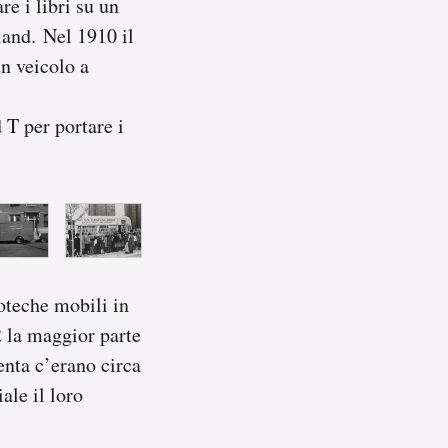
e i libri su un
land. Nel 1910 il
un veicolo a
 T per portare i
oteche mobili in
2 la maggior parte
enta c’erano circa
ale il loro