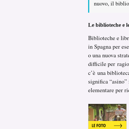
nuovo, il bibli
Le biblioteche e l
Biblioteche e lib
in Spagna per es
o una nuova strat
difficile per rag
c’è una bibliotec
significa “asino”
elementare per ri