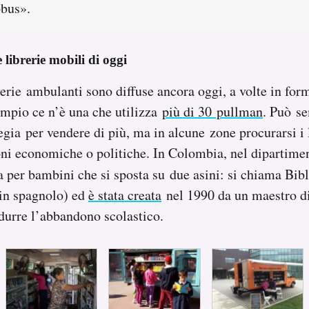
obus».
e librerie mobili di oggi
rerie ambulanti sono diffuse ancora oggi, a volte in fo
empio ce n’è una che utilizza
più di 30 pullman
. Può s
egia per vendere di più, ma in alcune zone procurarsi i 
ioni economiche o politiche. In Colombia, nel dipartim
a per bambini che si sposta su due asini: si chiama Bib
 in spagnolo) ed
è stata creata
nel 1990 da un maestro d
durre l’abbandono scolastico.