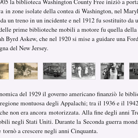
05 la biblioteca Washington County Free iniziò a portar
va in zone isolate della contea di Washington, nel Mary
da un treno in un incidente e nel 1912 fu sostituito da 
delle prime biblioteche mobili a motore fu quella della
ah Byrd Askew, che nel 1920 si mise a guidare una Ford
gna del New Jersey.
nomica del 1929 il governo americano finanziò le bibli
regione montuosa degli Appalachi; tra il 1936 e il 194
eche non era ancora motorizzata. Alla fine degli anni Tr
bili negli Stati Uniti. Durante la Seconda guerra mondi
 tornò a crescere negli anni Cinquanta.