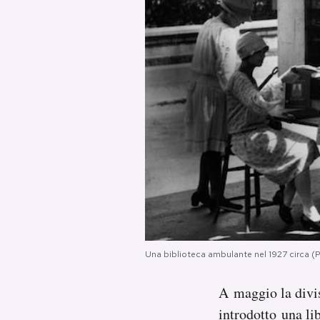
PODCAST
NEWSLETTER
I MIEI PREFERITI
SHOP
CALENDARIO
Una biblioteca ambulante nel 1927 circa (P
AREA PERSONALE
A maggio la divi
Area Personale
introdotto
una lib
Newsletter