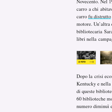
Novecento. Nel 19
carro a chi abita
carro
fu distrutto
motore. Un’altra 
bibliotecaria Sar
libri nella campa
Dopo la crisi eco
Kentucky e nella 
di queste bibliot
60 biblioteche mo
numero diminuì e