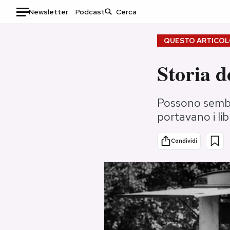
Newsletter
Podcast
Auto
QUESTO ARTICOLO
HOME
Storia d
Italia
Moda
Possono sembr
Mondo
Libri
portavano i lib
Politica
Consumismi
Tecnologia
Storie/Idee
Condividi
Internet
Ok Boomer!
Scienza
Media
Cultura
Europa
Economia
Altrecose
Sport
Mondiali calcio 2026