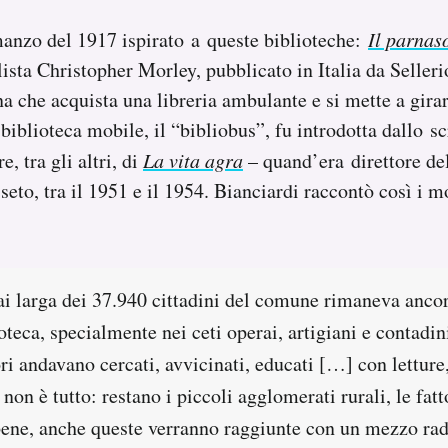
anzo del 1917 ispirato a queste biblioteche:
Il parnas
lista Christopher Morley, pubblicato in Italia da Seller
a che acquista una libreria ambulante e si mette a girare
 biblioteca mobile, il “bibliobus”, fu introdotta dallo s
e, tra gli altri, di
La vita agra
– quand’era direttore de
eto, tra il 1951 e il 1954. Bianciardi raccontò così i mo
ai larga dei 37.940 cittadini del comune rimaneva ancor
ioteca, specialmente nei ceti operai, artigiani e contadin
ori andavano cercati, avvicinati, educati […] con letture
non è tutto: restano i piccoli agglomerati rurali, le fatt
ene, anche queste verranno raggiunte con un mezzo ra