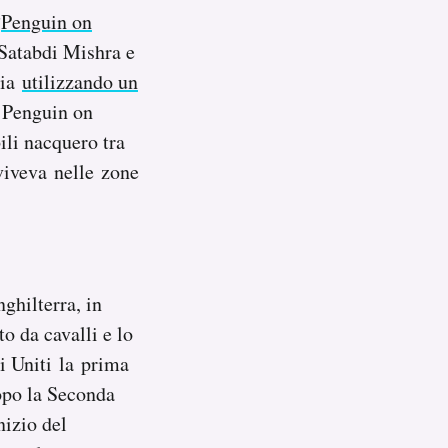
“
Penguin on
 Satabdi Mishra e
dia
utilizzando un
e Penguin on
ili nacquero tra
 viveva nelle zone
nghilterra, in
to da cavalli e lo
i Uniti la prima
dopo la Seconda
nizio del