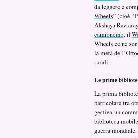
Notifiche mobile
da leggere e comp
Regala il Post
Wheels
” (cioè “P
Hai bisogno di aiuto?
Akshaya Ravtaray
Esci
camioncino
, il
Wa
Wheels ce ne sono
la metà dell’Otto
rurali.
Le prime bibliote
La prima bibliot
particolare tra ot
gestiva un comme
biblioteca mobile
guerra mondiale. 