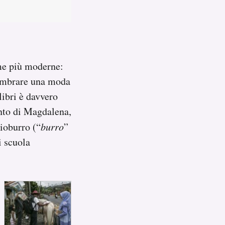
rme più moderne:
embrare una moda
libri è davvero
ento di Magdalena,
lioburro (“
burro
”
i scuola