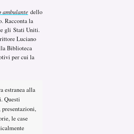
o ambulante
dello
io. Racconta la
 gli Stati Uniti.
crittore Luciano
lla Biblioteca
tivi per cui la
a estranea alla
i. Questi
, presentazioni,
orie, le case
dicalmente