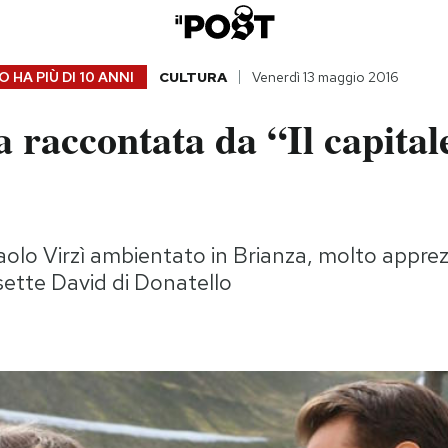
 HA PIÙ DI
10 ANNI
CULTURA
Venerdì 13 maggio 2016
a raccontata da “Il capital
i Paolo Virzì ambientato in Brianza, molto appre
ette David di Donatello