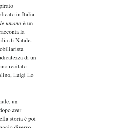
pirato
icato in Italia
ale umano
è un
racconta la
ilia di Natale.
obiliarista
udicatezza di un
no recitato
olino, Luigi Lo
iale, un
 dopo aver
ella storia è poi
naggio diverso,