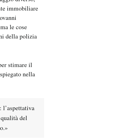
ente immobiliare
iovanni
 ma le cose
i della polizia
per stimare il
spiegato nella
 l’aspettativa
 qualità del
no.»