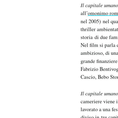
Il capitale uman
Notifiche mobile
Regala il Post
all’
omonimo rom
Hai bisogno di aiuto?
nel 2005) nel qua
Esci
thriller ambienta
storia di due fami
Nel film si parla
ambizioso, di una
grande finanziere 
Fabrizio Bentivog
Cascio, Bebo Sto
Il capitale uman
cameriere viene i
lavorato a una fes
diviso in tre cap