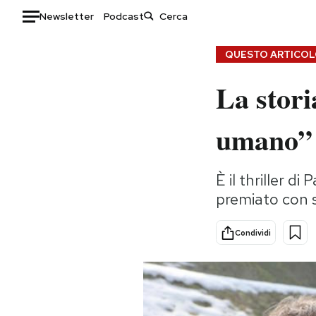
Newsletter
Podcast
Auto
QUESTO ARTICOLO
La stori
HOME
Italia
Moda
umano”
Mondo
Libri
Politica
Consumismi
È il thriller d
Tecnologia
Storie/Idee
premiato con s
Internet
Ok Boomer!
Scienza
Media
Condividi
Cultura
Europa
Economia
Altrecose
Sport
Mondiali calcio 2026