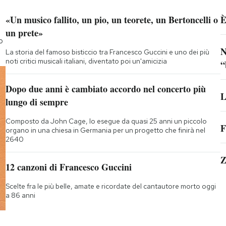
«Un musico fallito, un pio, un teorete, un Bertoncelli o
È
un prete»
o
N
La storia del famoso bisticcio tra Francesco Guccini e uno dei più
noti critici musicali italiani, diventato poi un'amicizia
“
Dopo due anni è cambiato accordo nel concerto più
L
lungo di sempre
Composto da John Cage, lo esegue da quasi 25 anni un piccolo
F
organo in una chiesa in Germania per un progetto che finirà nel
2640
Z
12 canzoni di Francesco Guccini
Scelte fra le più belle, amate e ricordate del cantautore morto oggi
a 86 anni