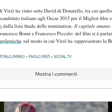
i Virzì ha vinto sette David di Donatello, tra cui quello
l candidato italiano agli Oscar 2015 per il Miglior film 
o
dalla lista finale delle nomination.
Il capitale umano
è
rancesco Bruni e Francesco Piccolo: del film si è parla
e
polemiche
sul modo in cui Virzì ha rappresentato la B
-
-
APITALE UMANO
PAOLO VIRZÌ
SOCIAL TV
Mostra i commenti