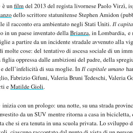
o
è un
film
del 2013 del regista livornese Paolo Virzì, is
anzo
dello scrittore statunitense Stephen Amidon (pubbl
le il racconto era ambientato negli Stati Uniti.
Il capit
to in un paese inventato della
Brianza
, in Lombardia, e 
glie a partire da un incidente stradale avvenuto alla vig
 di molte cose: del tentativo di ascesa sociale di un imm
 figlia oppressa dalle ambizioni del padre, della spregi
e dell’infelicità di sua moglie. In
Il capitale umano
han
lio, Fabrizio Gifuni, Valeria Bruni Tedeschi, Valeria G
rti e
Matilde Gioli
.
o
inizia con un prologo: una notte, su una strada provinc
nvestito da un SUV mentre ritorna a casa in bicicletta,
ta che si era tenuta in una scuola privata. Lo sviluppo d
itoli, ciascuno raccontato dal punto di vista di un perso