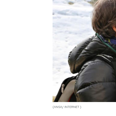
PODCAST
NEWSLETTER
I MIEI PREFERITI
SHOP
CALENDARIO
AREA PERSONALE
Area Personale
(ANSA/ INTERNET )
Newsletter