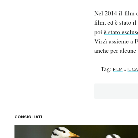
Nel 2014 il film d
film, ed è stato i
poi
è stato esclus
Virzì assieme a F
anche per alcun
Tag:
-
FILM
IL C
CONSIGLIATI