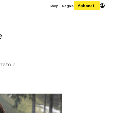
Abbonati
Shop
Regala
e
zzato e