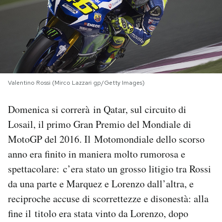
PODCAST
NEWSLETTER
Valentino Rossi (Mirco Lazzari gp/Getty Images)
I MIEI PREFERITI
Domenica si correrà in Qatar, sul circuito di
SHOP
Losail, il primo Gran Premio del Mondiale di
MotoGP del 2016. Il Motomondiale dello scorso
CALENDARIO
anno era finito in maniera molto rumorosa e
spettacolare: c’era stato un grosso litigio tra Rossi
da una parte e Marquez e Lorenzo dall’altra, e
AREA PERSONALE
reciproche accuse di scorrettezze e disonestà: alla
Area Personale
fine il titolo era stata vinto da Lorenzo, dopo
Newsletter