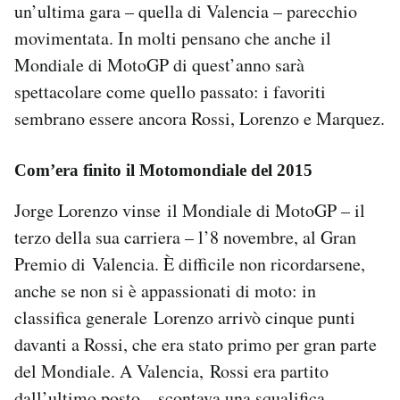
un’ultima gara – quella di Valencia – parecchio
Notifiche mobile
movimentata. In molti pensano che anche il
Regala il Post
Hai bisogno di aiuto?
Mondiale di MotoGP di quest’anno sarà
Esci
spettacolare come quello passato: i favoriti
sembrano essere ancora Rossi, Lorenzo e Marquez.
Com’era finito il Motomondiale del 2015
Jorge Lorenzo vinse il Mondiale di MotoGP – il
terzo della sua carriera – l’8 novembre, al Gran
Premio di Valencia. È difficile non ricordarsene,
anche se non si è appassionati di moto: in
classifica generale Lorenzo arrivò cinque punti
davanti a Rossi, che era stato primo per gran parte
del Mondiale. A Valencia, Rossi era partito
dall’ultimo posto – scontava una squalifica