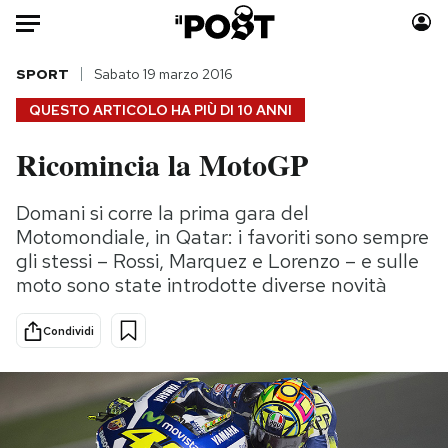
Auto
SPORT
Sabato 19 marzo 2016
QUESTO ARTICOLO HA PIÙ DI
10 ANNI
HOME
Ricomincia la MotoGP
Italia
Moda
Mondo
Libri
Domani si corre la prima gara del
Politica
Consumismi
Motomondiale, in Qatar: i favoriti sono sempre
Tecnologia
Storie/Idee
gli stessi – Rossi, Marquez e Lorenzo – e sulle
moto sono state introdotte diverse novità
Internet
Ok Boomer!
Scienza
Media
Condividi
Cultura
Europa
Economia
Altrecose
Sport
Mondiali calcio 2026