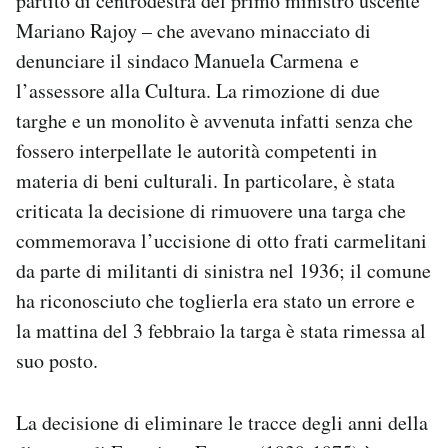
partito di centrodestra del primo ministro uscente
Notifiche mobile
Mariano Rajoy – che avevano minacciato di
Regala il Post
denunciare il sindaco Manuela Carmena e
Hai bisogno di aiuto?
l’assessore alla Cultura. La rimozione di due
Esci
targhe e un monolito è avvenuta infatti senza che
fossero interpellate le autorità competenti in
materia di beni culturali. In particolare, è stata
criticata la decisione di rimuovere una targa che
commemorava l’uccisione di otto frati carmelitani
da parte di militanti di sinistra nel 1936; il comune
ha riconosciuto che toglierla era stato un errore e
la mattina del 3 febbraio la targa è stata rimessa al
suo posto.
La decisione di eliminare le tracce degli anni della