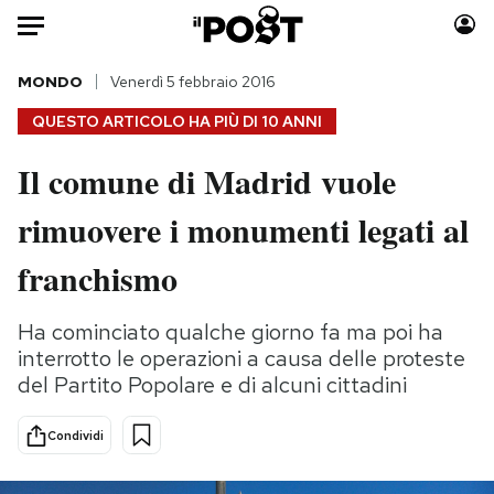
Auto
MONDO
Venerdì 5 febbraio 2016
QUESTO ARTICOLO HA PIÙ DI
10 ANNI
HOME
Il comune di Madrid vuole
Italia
Moda
rimuovere i monumenti legati al
Mondo
Libri
Politica
Consumismi
franchismo
Tecnologia
Storie/Idee
Internet
Ok Boomer!
Ha cominciato qualche giorno fa ma poi ha
Scienza
Media
interrotto le operazioni a causa delle proteste
Cultura
Europa
del Partito Popolare e di alcuni cittadini
Economia
Altrecose
Condividi
Sport
Mondiali calcio 2026