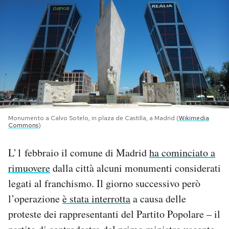
PODCAST
NEWSLETTER
I MIEI PREFERITI
Monumento a Calvo Sotelo, in plaza de Castilla, a Madrid (
Wikimedia
SHOP
Commons
)
L’1 febbraio il comune di Madrid
ha cominciato a
CALENDARIO
rimuovere
dalla città alcuni monumenti considerati
legati al franchismo. Il giorno successivo però
AREA PERSONALE
l’operazione
è stata interrotta
a causa delle
Area Personale
proteste dei rappresentanti del Partito Popolare – il
Newsletter