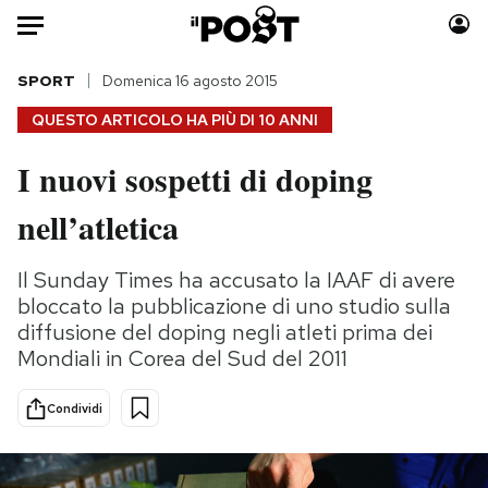
Auto
SPORT
Domenica 16 agosto 2015
QUESTO ARTICOLO HA PIÙ DI
10 ANNI
HOME
I nuovi sospetti di doping
Italia
Moda
nell’atletica
Mondo
Libri
Politica
Consumismi
Il Sunday Times ha accusato la IAAF di avere
Tecnologia
Storie/Idee
bloccato la pubblicazione di uno studio sulla
Internet
Ok Boomer!
diffusione del doping negli atleti prima dei
Scienza
Media
Mondiali in Corea del Sud del 2011
Cultura
Europa
Economia
Altrecose
Condividi
Sport
Mondiali calcio 2026