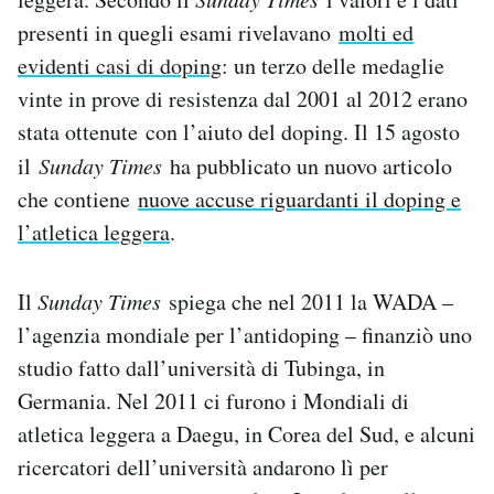
Notifiche mobile
presenti in quegli esami rivelavano
molti ed
Regala il Post
evidenti casi di doping
: un terzo delle medaglie
Hai bisogno di aiuto?
vinte in prove di resistenza dal 2001 al 2012 erano
Esci
stata ottenute con l’aiuto del doping. Il 15 agosto
il
Sunday Times
ha pubblicato un nuovo articolo
che contiene
nuove accuse riguardanti il doping e
l’atletica leggera
.
Il
Sunday Times
spiega che nel 2011 la WADA –
l’agenzia mondiale per l’antidoping – finanziò uno
studio fatto dall’università di Tubinga, in
Germania. Nel 2011 ci furono i Mondiali di
atletica leggera a Daegu, in Corea del Sud, e alcuni
ricercatori dell’università andarono lì per