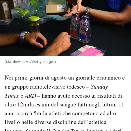
PODCAST
NEWSLETTER
I MIEI PREFERITI
(Matthew Lewis/Getty Images)
SHOP
Nei primi giorni di agosto un giornale britannico e
un gruppo radiotelevisivo tedesco –
Sunday
CALENDARIO
Times
e
ARD –
hanno avuto accesso ai risultati di
oltre
12mila esami del sangue
fatti negli ultimi 11
AREA PERSONALE
anni a circa 5mila atleti che competono ad alto
Area Personale
livello nelle diverse discipline dell’atletica
Newsletter
leggera. Secondo il
Sunday Times
i valori e i dati