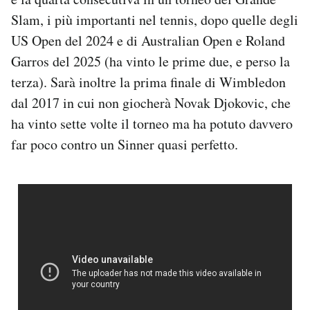
Notifiche mobile
Slam, i più importanti nel tennis, dopo quelle degli
Regala il Post
US Open del 2024 e di Australian Open e Roland
Hai bisogno di aiuto?
Garros del 2025 (ha vinto le prime due, e perso la
Esci
terza). Sarà inoltre la prima finale di Wimbledon
dal 2017 in cui non giocherà Novak Djokovic, che
ha vinto sette volte il torneo ma ha potuto davvero
far poco contro un Sinner quasi perfetto.