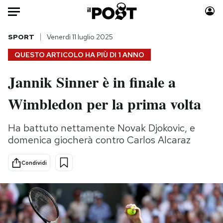
Auto
SPORT
Venerdì 11 luglio 2025
QUESTO ARTICOLO HA PIÙ DI
1 ANNO
HOME
Jannik Sinner è in finale a
Italia
Moda
Wimbledon per la prima volta
Mondo
Libri
Politica
Consumismi
Ha battuto nettamente Novak Djokovic, e
Tecnologia
Storie/Idee
domenica giocherà contro Carlos Alcaraz
Internet
Ok Boomer!
Scienza
Media
Condividi
Cultura
Europa
Economia
Altrecose
Sport
Mondiali calcio 2026