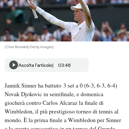
PODCAST
NEWSLETTER
(Clive Brunskill/Getty Images)
I MIEI PREFERITI
Ascolta l'articolo
03:48
SHOP
Jannik Sinner ha battuto 3 set a 0 (6-3, 6-3, 6-4)
CALENDARIO
Novak Djokovic in semifinale, e domenica
giocherà contro Carlos Alcaraz la finale di
AREA PERSONALE
Wimbledon, il più prestigioso torneo di tennis al
Area Personale
mondo. È la prima finale a Wimbledon per Sinner
Newsletter
e la quarta consecutiva in un torneo del Grande