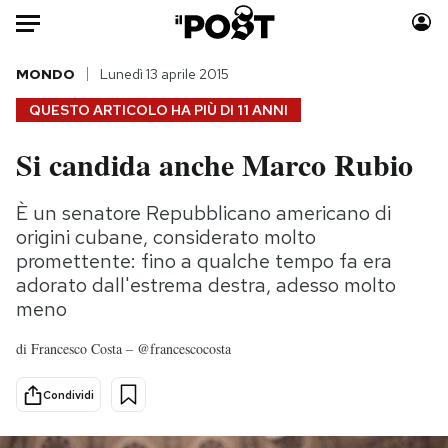
Auto
MONDO
Lunedì 13 aprile 2015
QUESTO ARTICOLO HA PIÙ DI
11 ANNI
HOME
Si candida anche Marco Rubio
Italia
Moda
Mondo
Libri
È un senatore Repubblicano americano di
Politica
Consumismi
origini cubane, considerato molto
Tecnologia
Storie/Idee
promettente: fino a qualche tempo fa era
adorato dall'estrema destra, adesso molto
Internet
Ok Boomer!
meno
Scienza
Media
Cultura
Europa
di
Francesco Costa – @francescocosta
Economia
Altrecose
Condividi
Sport
Mondiali calcio 2026