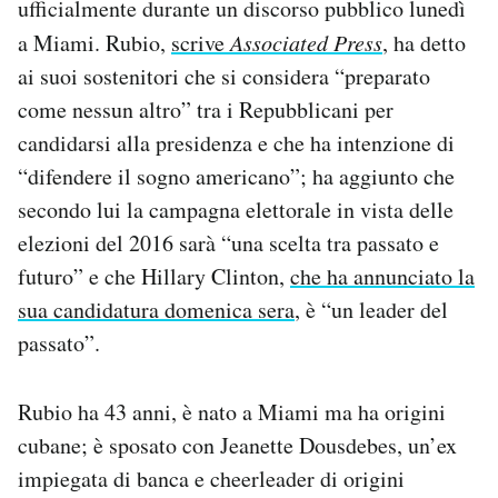
ufficialmente durante un discorso pubblico lunedì
Notifiche mobile
a Miami. Rubio,
scrive
Associated Press
, ha detto
Regala il Post
ai suoi sostenitori che si considera “preparato
Hai bisogno di aiuto?
Esci
come nessun altro” tra i Repubblicani per
candidarsi alla presidenza e che ha intenzione di
“difendere il sogno americano”; ha aggiunto che
secondo lui la campagna elettorale in vista delle
elezioni del 2016 sarà “una scelta tra passato e
futuro” e che Hillary Clinton,
che ha annunciato la
sua candidatura domenica sera
, è “un leader del
passato”.
Rubio ha 43 anni, è nato a Miami ma ha origini
cubane; è sposato con Jeanette Dousdebes, un’ex
impiegata di banca e cheerleader di origini