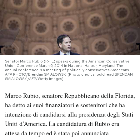
PODCAST
NEWSLETTER
I MIEI PREFERITI
Senator Marco Rubio (R-FL) speaks during the American Conservative
Union Conference March 6, 2014 in National Harbor, Maryland. The
annual conference is a meeting of politically conservatives Americans.
SHOP
AFP PHOTO/Brendan SMIALOWSKI (Photo credit should read BRENDAN
SMIALOWSKI/AFP/Getty Images)
Marco Rubio, senatore Repubblicano della Florida,
CALENDARIO
ha detto ai suoi finanziatori e sostenitori che ha
intenzione di candidarsi alla presidenza degli Stati
AREA PERSONALE
Uniti d’America. La candidatura di Rubio era
Area Personale
attesa da tempo ed è stata poi annunciata
Newsletter