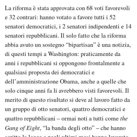
Notifiche mobile
La riforma è stata approvata con 68 voti favorevoli
Regala il Post
e 32 contrari: hanno votato a favore tutti i 52
Hai bisogno di aiuto?
senatori democratici, i 2 senatori indipendenti e 14
Esci
senatori repubblicani. Il solo fatto che la riforma
abbia avuto un sostegno “bipartisan” è una notizia,
di questi tempi a Washington: praticamente da
anni i repubblicani si oppongono frontalmente a
qualsiasi proposta dei democratici e
dell’amministrazione Obama, anche a quelle che
solo cinque anni fa li avrebbero visti favorevoli. Il
merito di questo risultato si deve al lavoro fatto da
un gruppo di otto senatori, quattro democratici e
quattro repubblicani – ormai noti a tutti come
the
Gang of Eight
, “la banda degli otto” – che hanno
scritto la legge e negli ultimi mesi hanno lavorato