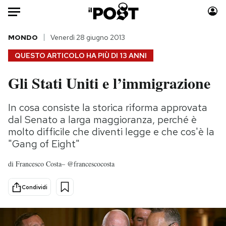
Auto
MONDO
Venerdì 28 giugno 2013
QUESTO ARTICOLO HA PIÙ DI
13 ANNI
HOME
Gli Stati Uniti e l’immigrazione
Italia
Moda
Mondo
Libri
In cosa consiste la storica riforma approvata
Politica
Consumismi
dal Senato a larga maggioranza, perché è
Tecnologia
Storie/Idee
molto difficile che diventi legge e che cos'è la
"Gang of Eight"
Internet
Ok Boomer!
Scienza
Media
di
Francesco Costa– @francescocosta
Cultura
Europa
Economia
Altrecose
Condividi
Sport
Mondiali calcio 2026