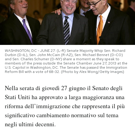
PODCAST
NEWSLETTER
WASHINGTON, DC - JUNE 27: (L-R) Senate Majority Whip Sen. Richard
I MIEI PREFERITI
Durbin (D-IL), Sen. John McCain (R-AZ), Sen. Michael Bennet (D-CO)
and Sen. Charles Schumer (D-NY) share a moment as they speak to
members of the press outside the Senate Chamber June 27, 2013 at the
U.S. Capitol in Washington, DC. The Senate has passed the Immigration
SHOP
Reform Bill with a vote of 68-32. (Photo by Alex Wong/Getty Images)
Nella serata di giovedì 27 giugno il Senato degli
CALENDARIO
Stati Uniti ha approvato a larga maggioranza una
riforma dell’immigrazione che rappresenta il più
AREA PERSONALE
significativo cambiamento normativo sul tema
negli ultimi decenni.
Area Personale
Newsletter