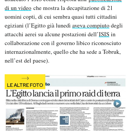
Notifiche mobile
di un video
che mostra la decapitazione di 21
Regala il Post
uomini copti, di cui sembra quasi tutti cittadini
Hai bisogno di aiuto?
egiziani (l’Egitto già lunedì
aveva compiuto
degli
Esci
attacchi aerei su alcune postazioni dell’
ISIS
in
collaborazione con il governo libico riconosciuto
internazionalmente, quello che ha sede a Tobruk,
nell’est del paese).