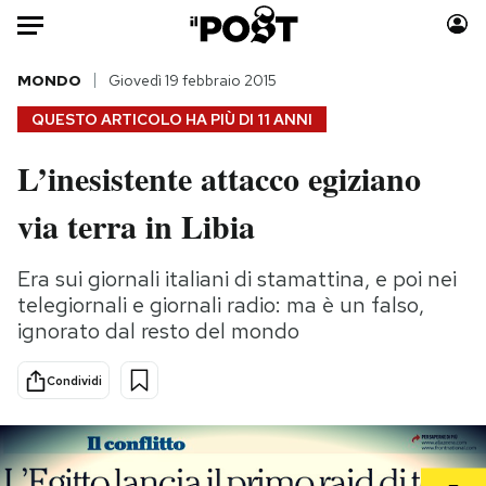
Auto
MONDO
Giovedì 19 febbraio 2015
QUESTO ARTICOLO HA PIÙ DI
11 ANNI
HOME
L’inesistente attacco egiziano
Italia
Moda
via terra in Libia
Mondo
Libri
Politica
Consumismi
Era sui giornali italiani di stamattina, e poi nei
Tecnologia
Storie/Idee
telegiornali e giornali radio: ma è un falso,
Internet
Ok Boomer!
ignorato dal resto del mondo
Scienza
Media
Cultura
Europa
Condividi
Economia
Altrecose
Sport
Mondiali calcio 2026