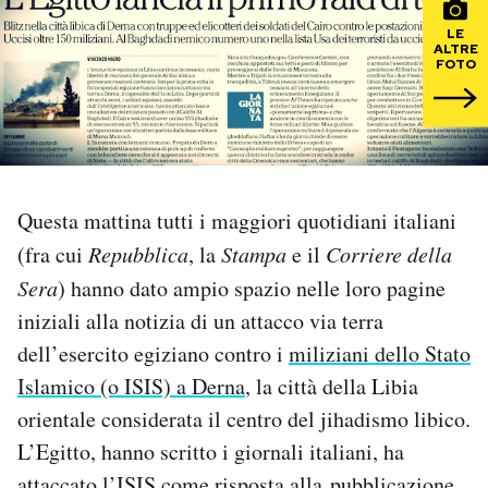
LE
PODCAST
ALTRE
FOTO
NEWSLETTER
I MIEI PREFERITI
Questa mattina tutti i maggiori quotidiani italiani
(fra cui
Repubblica
, la
Stampa
e il
Corriere della
SHOP
Sera
) hanno dato ampio spazio nelle loro pagine
iniziali alla notizia di un attacco via terra
CALENDARIO
dell’esercito egiziano contro i
miliziani dello Stato
Islamico (o ISIS) a Derna
, la città della Libia
AREA PERSONALE
orientale considerata il centro del jihadismo libico.
L’Egitto, hanno scritto i giornali italiani, ha
Area Personale
Newsletter
attaccato l’ISIS come risposta alla
pubblicazione