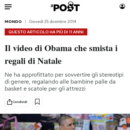
Auto
MONDO
Giovedì 25 dicembre 2014
QUESTO ARTICOLO HA PIÙ DI
11 ANNI
HOME
Il video di Obama che smista i
Italia
Moda
regali di Natale
Mondo
Libri
Politica
Consumismi
Ne ha approfittato per sovvertire gli stereotipi
Tecnologia
Storie/Idee
di genere, regalando alle bambine palle da
Internet
Ok Boomer!
basket e scatole per gli attrezzi
Scienza
Media
Cultura
Europa
Condividi
Economia
Altrecose
Sport
Mondiali calcio 2026