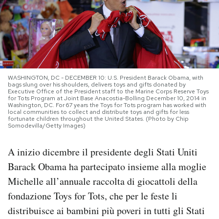
PODCAST
NEWSLETTER
WASHINGTON, DC - DECEMBER 10: U.S. President Barack Obama, with
I MIEI PREFERITI
bags slung over his shoulders, delivers toys and gifts donated by
Executive Office of the President staff to the Marine Corps Reserve Toys
for Tots Program at Joint Base Anacostia-Bolling December 10, 2014 in
Washington, DC. For 67 years the Toys for Tots program has worked with
local communities to collect and distribute toys and gifts for less
SHOP
fortunate children throughout the United States. (Photo by Chip
Somodevilla/Getty Images)
CALENDARIO
A inizio dicembre il presidente degli Stati Uniti
Barack Obama ha partecipato insieme alla moglie
Michelle all’annuale raccolta di giocattoli della
AREA PERSONALE
fondazione Toys for Tots, che per le feste li
Area Personale
distribuisce ai bambini più poveri in tutti gli Stati
Newsletter