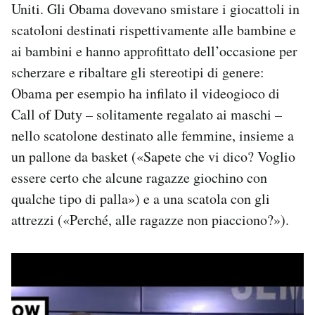
Uniti. Gli Obama dovevano smistare i giocattoli in
Notifiche mobile
scatoloni destinati rispettivamente alle bambine e
Regala il Post
Hai bisogno di aiuto?
ai bambini e hanno approfittato dell’occasione per
Esci
scherzare e ribaltare gli stereotipi di genere:
Obama per esempio ha infilato il videogioco di
Call of Duty – solitamente regalato ai maschi –
nello scatolone destinato alle femmine, insieme a
un pallone da basket («Sapete che vi dico? Voglio
essere certo che alcune ragazze giochino con
qualche tipo di palla») e a una scatola con gli
attrezzi («Perché, alle ragazze non piacciono?»).