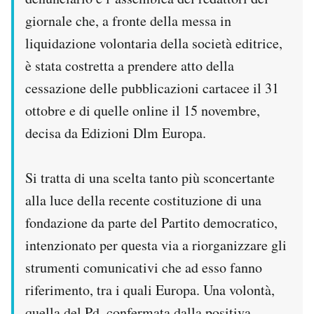
Notifiche mobile
giornale che, a fronte della messa in
Regala il Post
liquidazione volontaria della società editrice,
Hai bisogno di aiuto?
è stata costretta a prendere atto della
Esci
cessazione delle pubblicazioni cartacee il 31
ottobre e di quelle online il 15 novembre,
decisa da Edizioni Dlm Europa.
Si tratta di una scelta tanto più sconcertante
alla luce della recente costituzione di una
fondazione da parte del Partito democratico,
intenzionato per questa via a riorganizzare gli
strumenti comunicativi che ad esso fanno
riferimento, tra i quali Europa. Una volontà,
quella del Pd, confermata dalla positiva