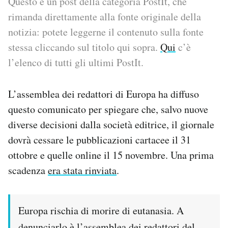
Questo è un post della categoria PostIt, che
rimanda direttamente alla fonte originale della
PODCAST
notizia: potete leggerne il contenuto sulla fonte
stessa cliccando sul titolo qui sopra.
Qui
c’è
NEWSLETTER
l’elenco di tutti gli ultimi PostIt.
I MIEI PREFERITI
L’assemblea dei redattori di Europa ha diffuso
questo comunicato per spiegare che, salvo nuove
SHOP
diverse decisioni dalla società editrice, il giornale
dovrà cessare le pubblicazioni cartacee il 31
ottobre e quelle online il 15 novembre. Una prima
CALENDARIO
scadenza
era stata rinviata
.
AREA PERSONALE
Europa rischia di morire di eutanasia. A
Area Personale
Newsletter
denunciarlo è l’assemblea dei redattori del