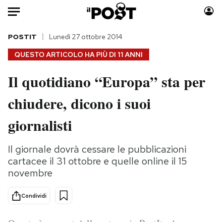
Auto
POSTIT
Lunedì 27 ottobre 2014
QUESTO ARTICOLO HA PIÙ DI
11 ANNI
HOME
Il quotidiano “Europa” sta per
Italia
Moda
chiudere, dicono i suoi
Mondo
Libri
Politica
Consumismi
giornalisti
Tecnologia
Storie/Idee
Internet
Ok Boomer!
Il giornale dovrà cessare le pubblicazioni
Scienza
Media
cartacee il 31 ottobre e quelle online il 15
Cultura
Europa
novembre
Economia
Altrecose
Condividi
Sport
Mondiali calcio 2026