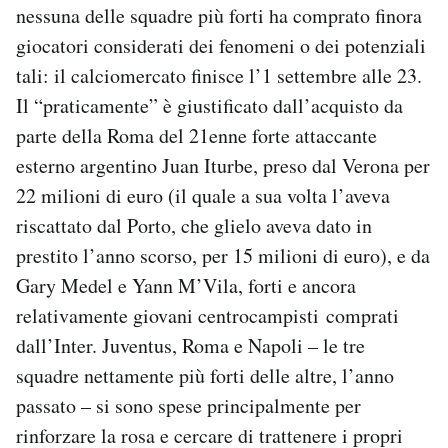
nessuna delle squadre più forti ha comprato finora
Notifiche mobile
giocatori considerati dei fenomeni o dei potenziali
Regala il Post
Hai bisogno di aiuto?
tali: il calciomercato finisce l’1 settembre alle 23.
Esci
Il “praticamente” è giustificato dall’acquisto da
parte della Roma del 21enne forte attaccante
esterno argentino Juan Iturbe, preso dal Verona per
22 milioni di euro (il quale a sua volta l’aveva
riscattato dal Porto, che glielo aveva dato in
prestito l’anno scorso, per 15 milioni di euro), e da
Gary Medel e Yann M’Vila, forti e ancora
relativamente giovani centrocampisti comprati
dall’Inter. Juventus, Roma e Napoli – le tre
squadre nettamente più forti delle altre, l’anno
passato – si sono spese principalmente per
rinforzare la rosa e cercare di trattenere i propri