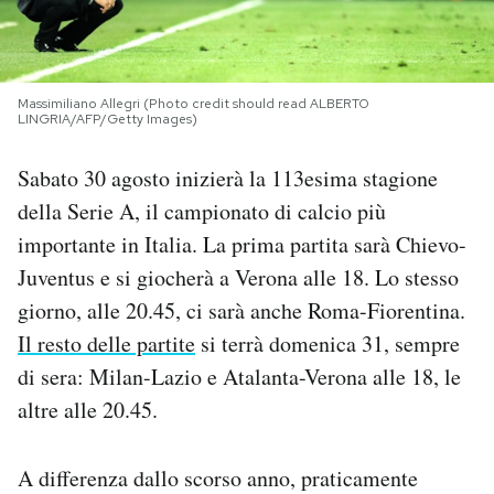
PODCAST
Massimiliano Allegri (Photo credit should read ALBERTO
NEWSLETTER
LINGRIA/AFP/Getty Images)
Sabato 30 agosto inizierà la 113esima stagione
I MIEI PREFERITI
della Serie A, il campionato di calcio più
importante in Italia. La prima partita sarà Chievo-
SHOP
Juventus e si giocherà a Verona alle 18. Lo stesso
giorno, alle 20.45, ci sarà anche Roma-Fiorentina.
CALENDARIO
Il resto delle partite
si terrà domenica 31, sempre
di sera: Milan-Lazio e Atalanta-Verona alle 18, le
altre alle 20.45.
AREA PERSONALE
Area Personale
A differenza dallo scorso anno, praticamente
Newsletter