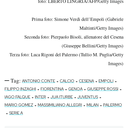
foto: LBERTO LINGRIA/AFP/Getty Images
Prima foto: Simone Verdi dell’Empoli (Gabriele
Maltinti/Getty Images)
Seconda foto: Pierpaolo Bisoli, allenatore del Cesena
(Giuseppe Bellini/Getty Images)
Terza foto: Luca Rigoni del Palermo (Tullio M. Puglia/Getty
Images)
Tag:
-
-
-
-
ANTONIO CONTE
CALCIO
CESENA
EMPOLI
-
-
-
-
FILIPPO INZAGHI
FIORENTINA
GENOA
GIUSEPPE ROSSI
-
-
-
-
IAGO FALQUE
INTER
JUA ITURBE
JUVENTUS
-
-
-
MARIO GOMEZ
MASSIMILIANO ALLEGRI
MILAN
PALERMO
-
SERIE A