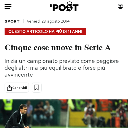
Auto
SPORT
Venerdì 29 agosto 2014
QUESTO ARTICOLO HA PIÙ DI
11 ANNI
HOME
Cinque cose nuove in Serie A
Italia
Moda
Mondo
Libri
Inizia un campionato previsto come peggiore
Politica
Consumismi
degli altri ma più equilibrato e forse più
Tecnologia
Storie/Idee
avvincente
Internet
Ok Boomer!
Condividi
Scienza
Media
Cultura
Europa
Economia
Altrecose
Sport
Mondiali calcio 2026