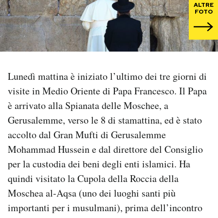
ALTRE
FOTO
PODCAST
NEWSLETTER
Lunedì mattina è iniziato l’ultimo dei tre giorni di
I MIEI PREFERITI
visite in Medio Oriente di Papa Francesco. Il Papa
è arrivato alla Spianata delle Moschee, a
SHOP
Gerusalemme, verso le 8 di stamattina, ed è stato
accolto dal Gran Mufti di Gerusalemme
Mohammad Hussein e dal direttore del Consiglio
CALENDARIO
per la custodia dei beni degli enti islamici. Ha
quindi visitato la Cupola della Roccia della
AREA PERSONALE
Moschea al-Aqsa (uno dei luoghi santi più
Area Personale
importanti per i musulmani), prima dell’incontro
Newsletter