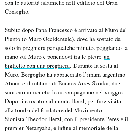
con le autorità islamiche nell’edificio del Gran
Notifiche mobile
Consiglio.
Regala il Post
Hai bisogno di aiuto?
Esci
Subito dopo Papa Francesco è arrivato al Muro del
Pianto (o Muro Occidentale), dove ha sostato da
solo in preghiera per qualche minuto, poggiando la
mano sul Muro e ponendovi tra le pietre
un
biglietto con una preghiera
. Durante la sosta al
Muro, Bergoglio ha abbracciato l’imam argentino
Aboud e il rabbino di Buenos Aires Skorka, due
suoi cari amici che lo accompagnano nel viaggio.
Dopo si è recato sul monte Herzl, per fare visita
alla tomba del fondatore del Movimento
Sionista Theodor Herzl, con il presidente Peres e il
premier Netanyahu, e infine al memoriale della