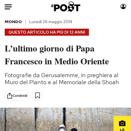
Auto
MONDO
Lunedì 26 maggio 2014
QUESTO ARTICOLO HA PIÙ DI
12 ANNI
HOME
L’ultimo giorno di Papa
Italia
Moda
Francesco in Medio Oriente
Mondo
Libri
Politica
Consumismi
Fotografie da Gerusalemme, in preghiera al
Tecnologia
Storie/Idee
Muro del Pianto e al Memoriale della Shoah
Internet
Ok Boomer!
Scienza
Media
Condividi
Cultura
Europa
Economia
Altrecose
Sport
Mondiali calcio 2026
LE