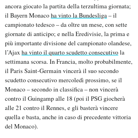
ancora giocato la partita della terzultima giornata;
Notifiche mobile
Regala il Post
il Bayern Monaco
ha vinto la Bundesliga
– il
Hai bisogno di aiuto?
campionato tedesco – da oltre un mese, con sette
Esci
giornate di anticipo; e nella Eredivisie, la prima e
più importante divisione del campionato olandese,
l’Ajax
ha vinto il quarto scudetto consecutivo
la
settimana scorsa. In Francia, molto probabilmente,
il Paris Saint-Germain vincerà il suo secondo
scudetto consecutivo mercoledì prossimo, se il
Monaco – secondo in classifica – non vincerà
contro il Guingamp alle 18 (poi il PSG giocherà
alle 21 contro il Rennes, e gli basterà vincere
quella e basta, anche in caso di precedente vittoria
del Monaco).