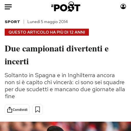
Auto
SPORT
Lunedì 5 maggio 2014
QUESTO ARTICOLO HA PIÙ DI
12 ANNI
HOME
Due campionati divertenti e
Italia
Moda
incerti
Mondo
Libri
Politica
Consumismi
Soltanto in Spagna e in Inghilterra ancora
Tecnologia
Storie/Idee
non si è capito chi vincerà: ci sono sei squadre
Internet
Ok Boomer!
per due scudetti e mancano due giornate alla
Scienza
Media
fine
Cultura
Europa
Economia
Altrecose
Condividi
Sport
Mondiali calcio 2026