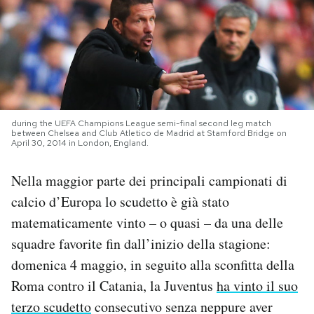
PODCAST
NEWSLETTER
I MIEI PREFERITI
during the UEFA Champions League semi-final second leg match
between Chelsea and Club Atletico de Madrid at Stamford Bridge on
April 30, 2014 in London, England.
SHOP
Nella maggior parte dei principali campionati di
calcio d’Europa lo scudetto è già stato
CALENDARIO
matematicamente vinto – o quasi – da una delle
squadre favorite fin dall’inizio della stagione:
AREA PERSONALE
domenica 4 maggio, in seguito alla sconfitta della
Roma contro il Catania, la Juventus
ha vinto il suo
Area Personale
terzo scudetto
consecutivo senza neppure aver
Newsletter